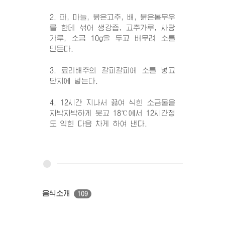
2. 파, 마늘, 붉은고추, 배, 붉은봄무우
를 한데 섞어 생강즙, 고추가루, 사탕
가루, 소금 10g을 두고 버무려 소를
만든다.
3. 료리배추의 갈피갈피에 소를 넣고
단지에 넣는다.
4. 12시간 지나서 끓여 식힌 소금물을
자박자박하게 붓고 18℃에서 12시간정
도 익힌 다음 차게 하여 낸다.
음식소개
109