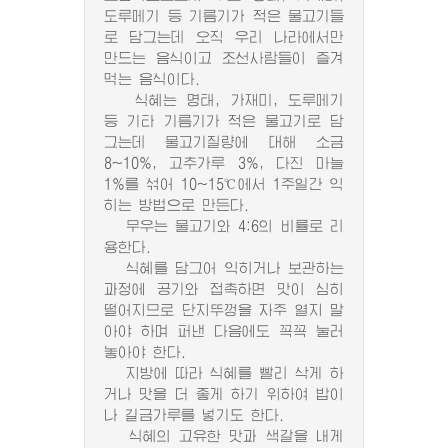
도루메기 등 기름기가 적은 물고기들
로 담그는데 오직 우리 나라에서만
만드는 음식이고 조선사람들이 즐겨
먹는 음식이다.
식혜는 명태, 가재미, 도루메기
등 기타 기름기가 적은 물고기로 담
그는데 물고기질량에 대해 소금
8~10%, 고추가루 3%, 다진 마늘
1%를 섞어 10~15℃에서 1주일간 익
히는 방법으로 만든다.
무우는 물고기와 4:6의 비률로 리
용한다.
식혜를 담그어 익히거나 보관하는
과정에 공기와 접촉하면 맛이 심히
떨어지므로 단지뚜껑을 자주 열지 말
아야 하며 퍼낸 다음에도 꼭꼭 눌러
놓아야 한다.
지방에 따라 식혜를 빨리 삭게 하
거나 맛을 더 좋게 하기 위하여 밥이
나 길금가루를 넣기도 한다.
식혜의 고유한 맛과 색갈을 내게