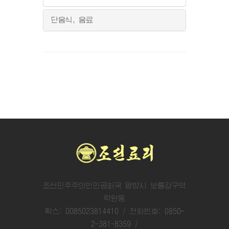
단음식, 음료
조선민주주의인민공화국 평양시 보통강구역
락원동
확스: 0085023814410 / 전화번호: 0850-
2-381-8359 /