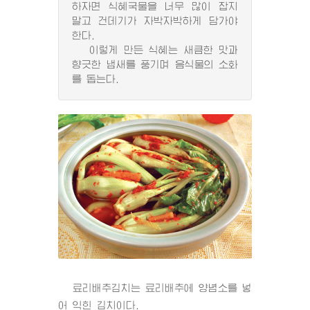
하자면 식혜국물을 너무 많이 잡지
말고 건데기가 자박자박하게 담가야
한다.
이렇게 만든 식혜는 새큼한 맛과
향긋한 냄새를 풍기며 음식물의 소화
를 돕는다.
료리배추김치는 료리배추에 양념소를 넣
어 익힌 김치이다.