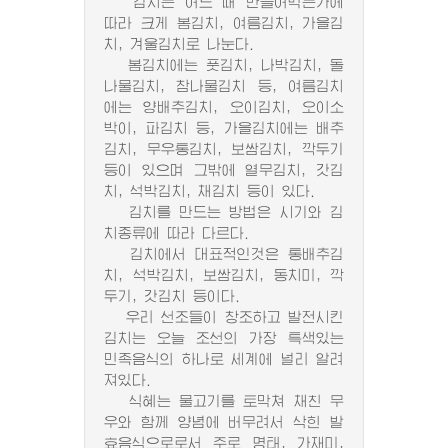
김치는 어느 때 만들어먹는가에
따라 크게 봄김치, 여름김치, 가을김
치, 겨울김치로 나눈다.
봄김치에는 풋김치, 나박김치, 돌
나물김치, 참나물김치 등, 여름김치
에는 양배추김치, 오이김치, 오이소
박이, 파김치 등, 가을김치에는 배추
김치, 무우통김치, 보쌈김치, 깍두기
등이 있으며 그밖에 열무김치, 갓김
치, 석박김치, 채김치 등이 있다.
김치를 만드는 방법은 시기와 김
치종류에 따라 다르다.
김치에서 대표적인것은 통배추김
치, 석박김치, 보쌈김치, 동치미, 깍
두기, 갓김치 등이다.
우리 선조들이 창조하고 발전시킨
김치는 오늘 조선의 가장 특색있는
민족음식의 하나로 세계에 널리 알려
져있다.
식혜는 물고기를 토막쳐 채친 무
우와 함께 양념에 버무려서 삭힌 발
효음식으로로서 주로 명태, 가재미,