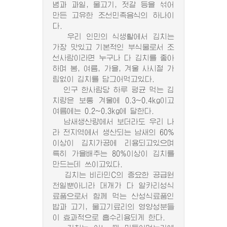
념과 과일, 물고기, 젓갈 등을 섞어
만든 고유한 조선민족음식의 하나이
다.
우리 인민의 식생활에서 김치는
가장 맛있고 기본적인 부식물로서 조
선사람이라면 누구나 다 김치를 좋아
하며 봄, 여름, 가을, 겨울 사시절 가
림없이 김치를 담그어먹고있다.
인구 한사람당 하루 평균 먹는 김
치량은 보통 겨울에 0.3~0.4kg이고
여름에는 0.2~0.3kg에 달한다.
남새생산량에서 보더라도 우리 나
라 전지역에서 생산되는 남새의 60%
이상이 김치가공에 리용되고있으며
특히 가을배추는 80%이상이 김치를
만드는데 쓰이고있다.
김치는 비타민C의 중요한 공급원
천일뿐아니라 대개가 다 알카리성식
료품으로서 함께 먹는 산성식료품인
밥과 고기, 물고기료리의 영양성분들
이 효과적으로 흡수리용되게 한다.