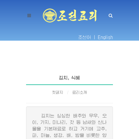
조선어 |
English
김치, 식혜
첫페지
료리소개
김치는 싱싱한 배추와 무우, 오
이, 가지, 미나리, 갓 등 남새와 산나
물을 기본재료로 하고 거기에 고추,
파, 마늘, 생강, 배, 밤을 비롯한 양