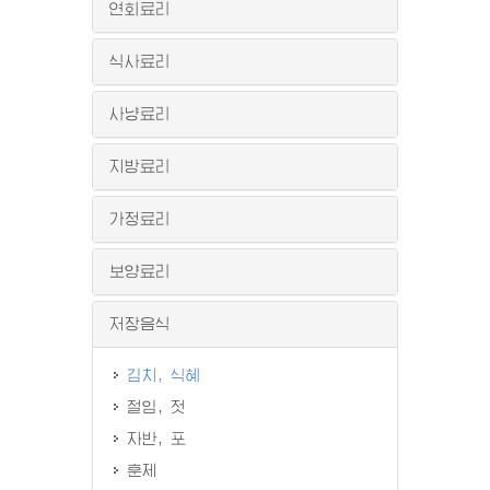
연회료리
식사료리
사냥료리
지방료리
가정료리
보양료리
저장음식
김치, 식혜
절임, 젓
자반, 포
훈제