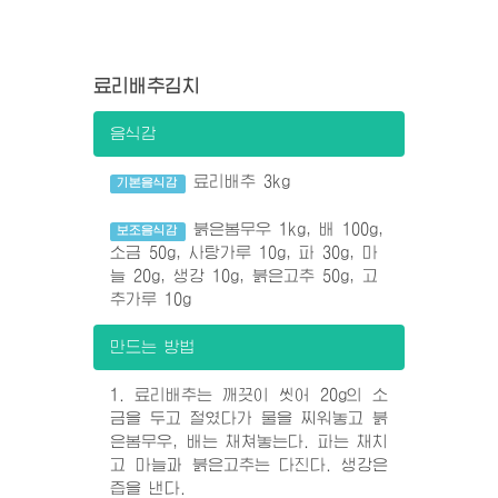
료리배추김치
음식감
료리배추 3kg
기본음식감
붉은봄무우 1kg, 배 100g,
보조음식감
소금 50g, 사탕가루 10g, 파 30g, 마
늘 20g, 생강 10g, 붉은고추 50g, 고
추가루 10g
만드는 방법
1. 료리배추는 깨끗이 씻어 20g의 소
금을 두고 절였다가 물을 찌워놓고 붉
은봄무우, 배는 채쳐놓는다. 파는 채치
고 마늘과 붉은고추는 다진다. 생강은
즙을 낸다.