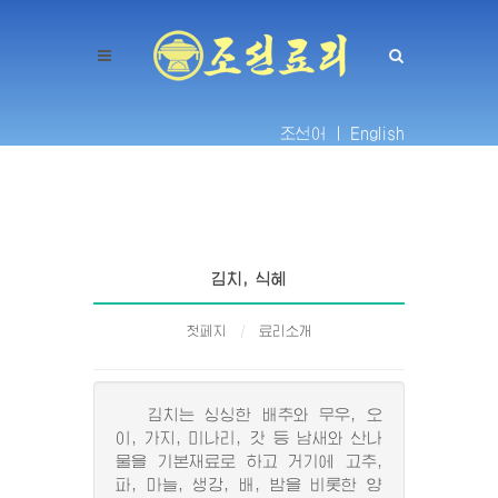
조선어 |
English
김치, 식혜
첫페지
료리소개
김치는 싱싱한 배추와 무우, 오
이, 가지, 미나리, 갓 등 남새와 산나
물을 기본재료로 하고 거기에 고추,
파, 마늘, 생강, 배, 밤을 비롯한 양