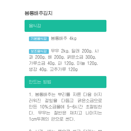
봄통배추김치
음식감
봄통배추 4kg
기본음식감
무우 2kg, 달래 200g, 사
보조음식감
과 200g, 배 200g, 굵은소금 300g,
가루소금 40g, 파 120g, 마늘 120g,
생강 40g, 고추가루 120g
만드는 방법
1. 봄통배추는 뿌리를 자른 다음 어지
러워진 겉잎을 다듬고 굵은소금으로
만든 10%소금물에 5~6시간 초절임한
다. 무우는 절반은 채치고 나머지는
1cm두께의 편으로 썬다.