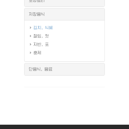
보양료리
저장음식
김치, 식혜
절임, 젓
자반, 포
훈제
단음식, 음료