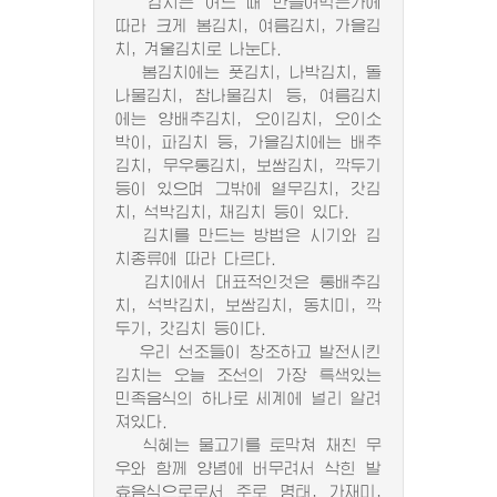
김치는 어느 때 만들어먹는가에
따라 크게 봄김치, 여름김치, 가을김
치, 겨울김치로 나눈다.
봄김치에는 풋김치, 나박김치, 돌
나물김치, 참나물김치 등, 여름김치
에는 양배추김치, 오이김치, 오이소
박이, 파김치 등, 가을김치에는 배추
김치, 무우통김치, 보쌈김치, 깍두기
등이 있으며 그밖에 열무김치, 갓김
치, 석박김치, 채김치 등이 있다.
김치를 만드는 방법은 시기와 김
치종류에 따라 다르다.
김치에서 대표적인것은 통배추김
치, 석박김치, 보쌈김치, 동치미, 깍
두기, 갓김치 등이다.
우리 선조들이 창조하고 발전시킨
김치는 오늘 조선의 가장 특색있는
민족음식의 하나로 세계에 널리 알려
져있다.
식혜는 물고기를 토막쳐 채친 무
우와 함께 양념에 버무려서 삭힌 발
효음식으로로서 주로 명태, 가재미,