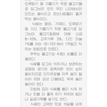
도루메기 등 기름기가 적은 물고기들
로 담그는데 오직 우리 나라에서만
만드는 음식이고 조선사람들이 즐겨
먹는 음식이다.
식혜는 명태, 가재미, 도루메기
등 기타 기름기가 적은 물고기로 담
그는데 물고기질량에 대해 소금
8~10%, 고추가루 3%, 다진 마늘
1%를 섞어 10~15℃에서 1주일간 익
히는 방법으로 만든다.
무우는 물고기와 4:6의 비률로 리
용한다.
식혜를 담그어 익히거나 보관하는
과정에 공기와 접촉하면 맛이 심히
떨어지므로 단지뚜껑을 자주 열지 말
아야 하며 퍼낸 다음에도 꼭꼭 눌러
놓아야 한다.
지방에 따라 식혜를 빨리 삭게 하
거나 맛을 더 좋게 하기 위하여 밥이
나 길금가루를 넣기도 한다.
식혜의 고유한 맛과 색갈을 내게