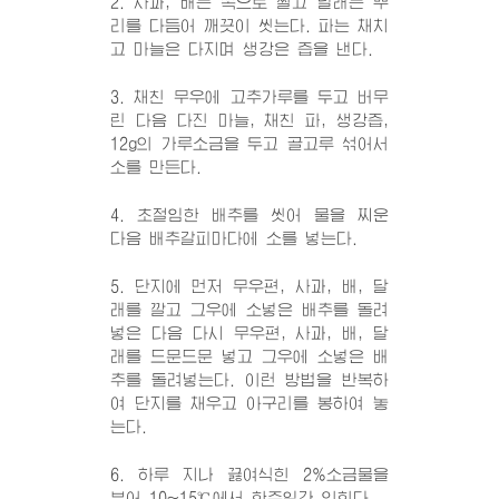
2. 사과, 배는 쪽으로 썰고 달래는 뿌
리를 다듬어 깨끗이 씻는다. 파는 채치
고 마늘은 다지며 생강은 즙을 낸다.
3. 채친 무우에 고추가루를 두고 버무
린 다음 다진 마늘, 채친 파, 생강즙,
12g의 가루소금을 두고 골고루 섞어서
소를 만든다.
4. 초절임한 배추를 씻어 물을 찌운
다음 배추갈피마다에 소를 넣는다.
5. 단지에 먼저 무우편, 사과, 배, 달
래를 깔고 그우에 소넣은 배추를 돌려
넣은 다음 다시 무우편, 사과, 배, 달
래를 드문드문 넣고 그우에 소넣은 배
추를 돌려넣는다. 이런 방법을 반복하
여 단지를 채우고 아구리를 봉하여 놓
는다.
6. 하루 지나 끓여식힌 2%소금물을
부어 10~15℃에서 한주일간 익힌다.