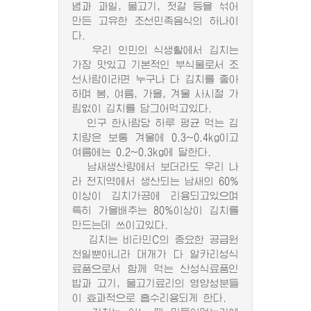
념과 과일, 물고기, 젓갈 등을 섞어
만든 고유한 조선민족음식의 하나이
다.
우리 인민의 식생활에서 김치는
가장 맛있고 기본적인 부식물로서 조
선사람이라면 누구나 다 김치를 좋아
하며 봄, 여름, 가을, 겨울 사시절 가
림없이 김치를 담그어먹고있다.
인구 한사람당 하루 평균 먹는 김
치량은 보통 겨울에 0.3~0.4kg이고
여름에는 0.2~0.3kg에 달한다.
남새생산량에서 보더라도 우리 나
라 전지역에서 생산되는 남새의 60%
이상이 김치가공에 리용되고있으며
특히 가을배추는 80%이상이 김치를
만드는데 쓰이고있다.
김치는 비타민C의 중요한 공급원
천일뿐아니라 대개가 다 알카리성식
료품으로서 함께 먹는 산성식료품인
밥과 고기, 물고기료리의 영양성분들
이 효과적으로 흡수리용되게 한다.