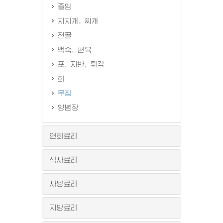
졸임
지지개, 찌개
전골
백숙, 편육
포, 자반, 튀각
회
무침
양념장
연회료리
식사료리
사냥료리
지방료리