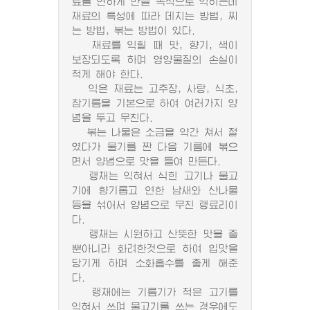
료를 연하게 만들 목적으로 익히는데
재료의 특성에 따라 데치는 방법, 찌
는 방법, 볶는 방법이 있다.
재료를 익힐 때 맛, 향기, 색이
보장되도록 하며 영양물질의 손실이
적게 해야 한다.
익은 재료는 고추장, 사탕, 식초,
참기름을 기본으로 하여 여러가지 양
념을 두고 무친다.
볶는 나물은 소금을 약간 쳐서 절
였다가 물기를 짠 다음 기름에 볶으
면서 양념으로 맛을 들여 만든다.
랭채는 익혀서 식힌 고기나 물고
기에 향기롭고 연한 남새와 산나물
등을 섞어서 양념으로 무친 랭료리이
다.
랭채는 시원하고 산뜻한 맛을 줄
뿐아니라 화려한것으로 하여 입맛을
당기게 하며 소화흡수를 좋게 해준
다.
랭채에는 기름기가 적은 고기를
익혀서 쓰며 물고기를 쓰는 경우에도