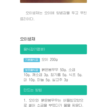
오이생채는 오이에 양념감을 두고 무친
료리이다.
오이생채
음식감(1명분)
오이 200g
기본음식감
붉은봄무우 50g, 소금
보조음식감
10g, 깨소금 3g, 참기름 5g, 식초 5g,
파 10g, 마늘 5g, 실고추 3g
만드는 방법
1. 오이와 붉은봄무우는 버들잎모양으
로 썰어 소금을 뿌렸다가 물을 찌운다.