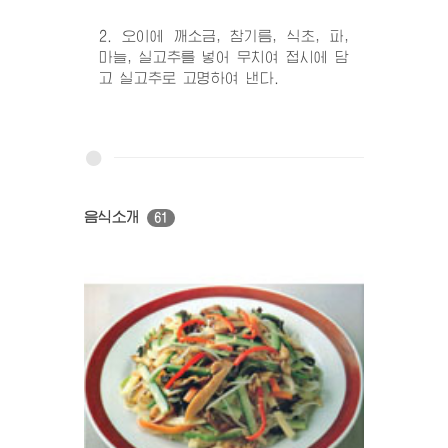
2. 오이에 깨소금, 참기름, 식초, 파,
마늘, 실고추를 넣어 무치여 접시에 담
고 실고추로 고명하여 낸다.
음식소개
61