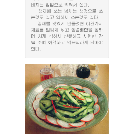
데치는 방법으로 익혀서 쓴다.
랭채에 쓰는 남새는 생것으로 쓰
는것도 있고 익혀서 쓰는것도 있다.
랭채를 맛있게 만들려면 여러가지
재료를 알맞게 섞고 양념배합을 잘하
며 차게 식혀서 산뜻하고 시원한 감
을 주며 화려하고 먹음직하게 담아야
한다.