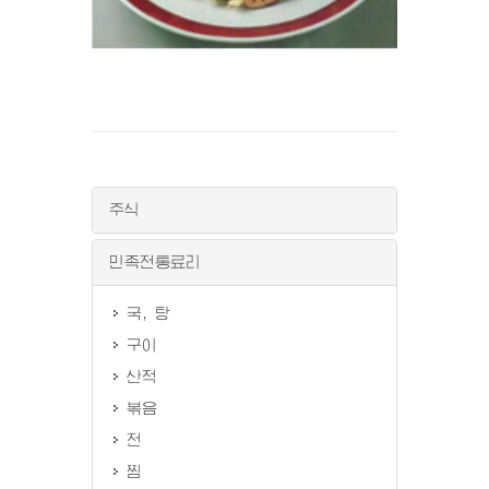
주식
민족전통료리
국, 탕
구이
산적
볶음
전
찜