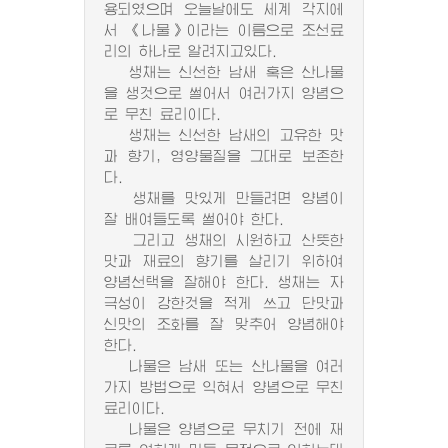
용되였으며 오늘날에도 세계 각지에
서 《나물》이라는 이름으로 조선료
리의 하나로 알려지고있다.
생채는 신선한 남새 혹은 산나물
을 생것으로 썰어서 여러가지 양념으
로 무친 료리이다.
생채는 신선한 남새의 고유한 맛
과 향기, 영양물질을 그대로 보존한
다.
생채를 맛있게 만들려면 양념이
잘 배여들도록 썰어야 한다.
그리고 생채의 시원하고 산뜻한
맛과 재료의 향기를 살리기 위하여
양념선택을 잘해야 한다. 생채는 자
극성이 강한것을 적게 쓰고 단맛과
신맛의 조화를 잘 맞추어 양념해야
한다.
나물은 남새 또는 산나물을 여러
가지 방법으로 익혀서 양념으로 무친
료리이다.
나물은 양념으로 무치기 전에 재