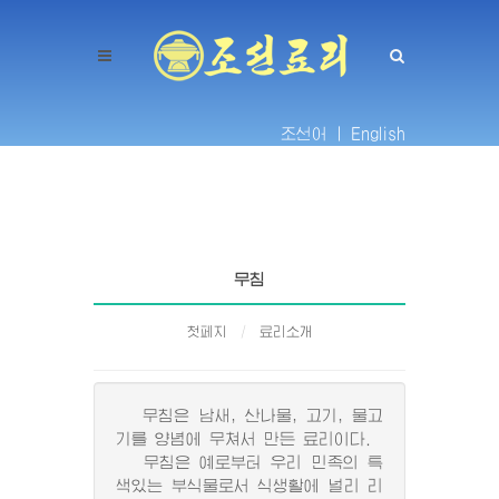
조선어 |
English
무침
첫페지
료리소개
무침은 남새, 산나물, 고기, 물고
기를 양념에 무쳐서 만든 료리이다.
무침은 예로부터 우리 민족의 특
색있는 부식물로서 식생활에 널리 리