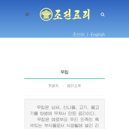
조선어 |
English
무침
첫페지
료리소개
무침은 남새, 산나물, 고기, 물고
기를 양념에 무쳐서 만든 료리이다.
무침은 예로부터 우리 민족의 특
색있는 부식물로서 식생활에 널리 리