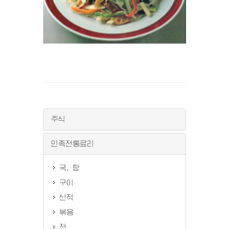
주식
민족전통료리
국, 탕
구이
산적
볶음
전