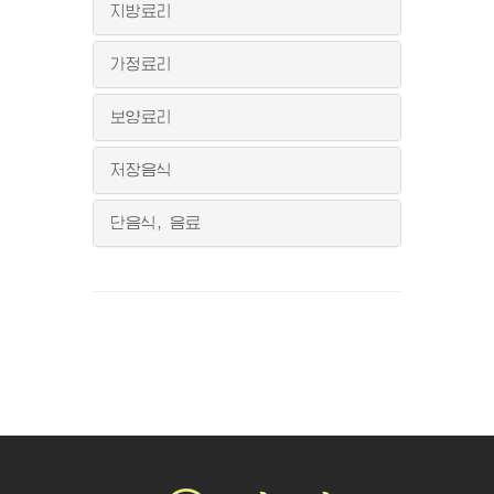
지방료리
가정료리
보양료리
저장음식
단음식, 음료