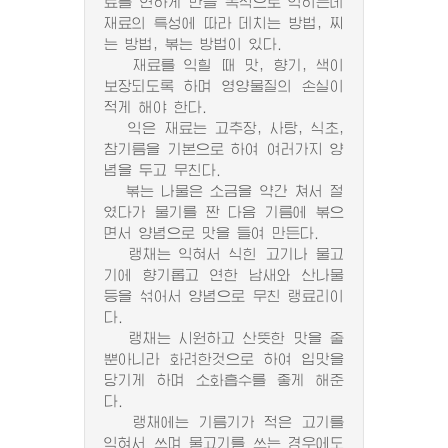
료를 연하게 만들 목적으로 익히는데
재료의 특성에 따라 데치는 방법, 찌
는 방법, 볶는 방법이 있다.
재료를 익힐 때 맛, 향기, 색이
보장되도록 하며 영양물질의 손실이
적게 해야 한다.
익은 재료는 고추장, 사탕, 식초,
참기름을 기본으로 하여 여러가지 양
념을 두고 무친다.
볶는 나물은 소금을 약간 쳐서 절
였다가 물기를 짠 다음 기름에 볶으
면서 양념으로 맛을 들여 만든다.
랭채는 익혀서 식힌 고기나 물고
기에 향기롭고 연한 남새와 산나물
등을 섞어서 양념으로 무친 랭료리이
다.
랭채는 시원하고 산뜻한 맛을 줄
뿐아니라 화려한것으로 하여 입맛을
당기게 하며 소화흡수를 좋게 해준
다.
랭채에는 기름기가 적은 고기를
익혀서 쓰며 물고기를 쓰는 경우에도