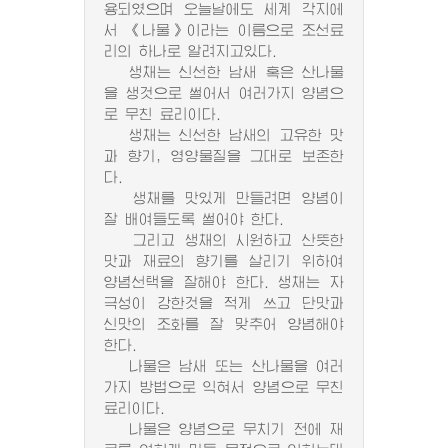
용되였으며 오늘날에도 세계 각지에
서 《나물》이라는 이름으로 조선료
리의 하나로 알려지고있다.
생채는 신선한 남새 혹은 산나물
을 생것으로 썰어서 여러가지 양념으
로 무친 료리이다.
생채는 신선한 남새의 고유한 맛
과 향기, 영양물질을 그대로 보존한
다.
생채를 맛있게 만들려면 양념이
잘 배여들도록 썰어야 한다.
그리고 생채의 시원하고 산뜻한
맛과 재료의 향기를 살리기 위하여
양념선택을 잘해야 한다. 생채는 자
극성이 강한것을 적게 쓰고 단맛과
신맛의 조화를 잘 맞추어 양념해야
한다.
나물은 남새 또는 산나물을 여러
가지 방법으로 익혀서 양념으로 무친
료리이다.
나물은 양념으로 무치기 전에 재