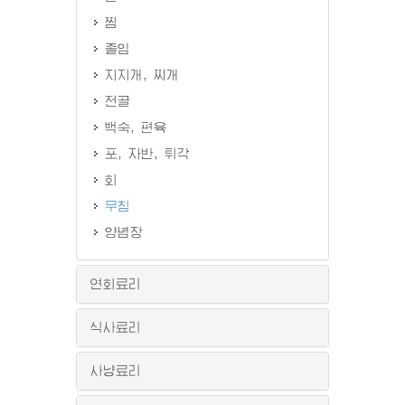
찜
졸임
지지개, 찌개
전골
백숙, 편육
포, 자반, 튀각
회
무침
양념장
연회료리
식사료리
사냥료리