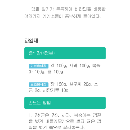
맛과 향기가 톡특하며 비타민을 비롯한
여러가지 영양소들이 풍부하게 들어있다.
과일채
음식감(4명분)
감 100g, 사과 100g, 복숭
기본음식감
아 100g, 귤 100g
잣 150g, 살구씨 20g, 소
보조음식감
금 2g, 사탕가루 10g
만드는 방법
1. 감(굳은 감), 사과, 복숭아는 껍질
을 벗겨 버들잎모양으로 썰고 귤은 껍
질을 벗겨 쪽으로 갈라놓는다.