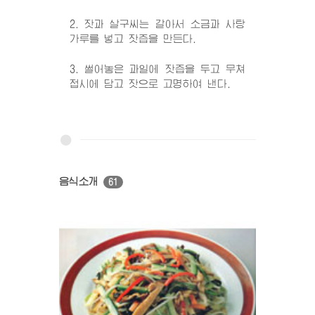
2. 잣과 살구씨는 갈아서 소금과 사탕
가루를 넣고 잣즙을 만든다.
3. 썰어놓은 과일에 잣즙을 두고 무쳐
접시에 담고 잣으로 고명하여 낸다.
음식소개
61