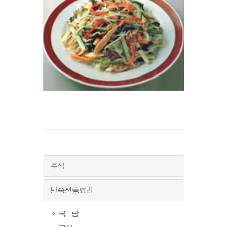
주식
민족전통료리
국, 탕