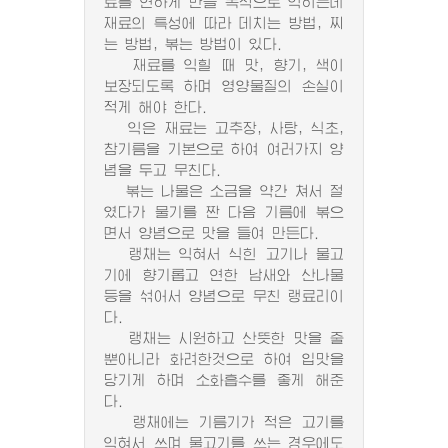
료를 연하게 만들 목적으로 익히는데
재료의 특성에 따라 데치는 방법, 찌
는 방법, 볶는 방법이 있다.
재료를 익힐 때 맛, 향기, 색이
보장되도록 하며 영양물질의 손실이
적게 해야 한다.
익은 재료는 고추장, 사탕, 식초,
참기름을 기본으로 하여 여러가지 양
념을 두고 무친다.
볶는 나물은 소금을 약간 쳐서 절
였다가 물기를 짠 다음 기름에 볶으
면서 양념으로 맛을 들여 만든다.
랭채는 익혀서 식힌 고기나 물고
기에 향기롭고 연한 남새와 산나물
등을 섞어서 양념으로 무친 랭료리이
다.
랭채는 시원하고 산뜻한 맛을 줄
뿐아니라 화려한것으로 하여 입맛을
당기게 하며 소화흡수를 좋게 해준
다.
랭채에는 기름기가 적은 고기를
익혀서 쓰며 물고기를 쓰는 경우에도