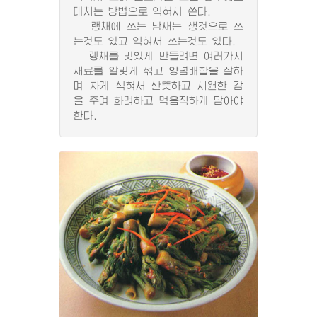
데치는 방법으로 익혀서 쓴다.
랭채에 쓰는 남새는 생것으로 쓰
는것도 있고 익혀서 쓰는것도 있다.
랭채를 맛있게 만들려면 여러가지
재료를 알맞게 섞고 양념배합을 잘하
며 차게 식혀서 산뜻하고 시원한 감
을 주며 화려하고 먹음직하게 담아야
한다.