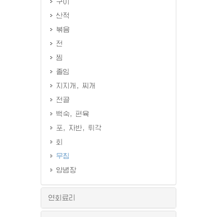
구이
산적
볶음
전
찜
졸임
지지개, 찌개
전골
백숙, 편육
포, 자반, 튀각
회
무침
양념장
연회료리