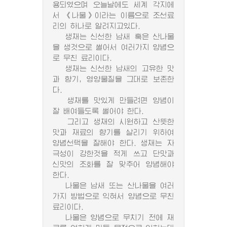
용되였으며 오늘날에도 세계 각지에
서 《나물》이라는 이름으로 조선료
리의 하나로 알려지고있다.
생채는 신선한 남새 혹은 산나물
을 생것으로 썰어서 여러가지 양념으
로 무친 료리이다.
생채는 신선한 남새의 고유한 맛
과 향기, 영양물질을 그대로 보존한
다.
생채를 맛있게 만들려면 양념이
잘 배여들도록 썰어야 한다.
그리고 생채의 시원하고 산뜻한
맛과 재료의 향기를 살리기 위하여
양념선택을 잘해야 한다. 생채는 자
극성이 강한것을 적게 쓰고 단맛과
신맛의 조화를 잘 맞추어 양념해야
한다.
나물은 남새 또는 산나물을 여러
가지 방법으로 익혀서 양념으로 무친
료리이다.
나물은 양념으로 무치기 전에 재