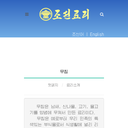
조선어 |
English
무침
첫페지
료리소개
무침은 남새, 산나물, 고기, 물고
기를 양념에 무쳐서 만든 료리이다.
무침은 예로부터 우리 민족의 특
색있는 부식물로서 식생활에 널리 리