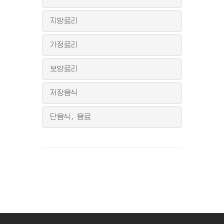
지방료리
가정료리
보양료리
저장음식
단음식, 음료