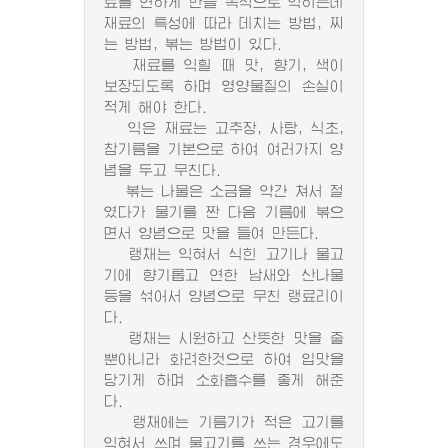
료를 연하게 만들 목적으로 익히는데
재료의 특성에 따라 데치는 방법, 찌
는 방법, 볶는 방법이 있다.
재료를 익힐 때 맛, 향기, 색이
보장되도록 하며 영양물질의 손실이
적게 해야 한다.
익은 재료는 고추장, 사탕, 식초,
참기름을 기본으로 하여 여러가지 양
념을 두고 무친다.
볶는 나물은 소금을 약간 쳐서 절
였다가 물기를 짠 다음 기름에 볶으
면서 양념으로 맛을 들여 만든다.
랭채는 익혀서 식힌 고기나 물고
기에 향기롭고 연한 남새와 산나물
등을 섞어서 양념으로 무친 랭료리이
다.
랭채는 시원하고 산뜻한 맛을 줄
뿐아니라 화려한것으로 하여 입맛을
당기게 하며 소화흡수를 좋게 해준
다.
랭채에는 기름기가 적은 고기를
익혀서 쓰며 물고기를 쓰는 경우에도