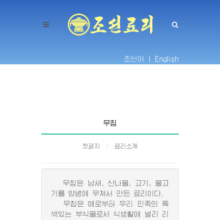
조선어 |
English
무침
첫페지
료리소개
무침은 남새, 산나물, 고기, 물고
기를 양념에 무쳐서 만든 료리이다.
무침은 예로부터 우리 민족의 특
색있는 부식물로서 식생활에 널리 리