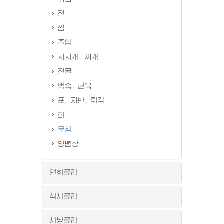
전
찜
졸임
지지개, 찌개
전골
백숙, 편육
포, 자반, 튀각
회
무침
양념장
연회료리
식사료리
사냥료리