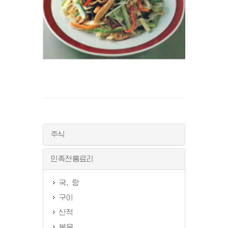
주식
민족전통료리
국, 탕
구이
산적
볶음