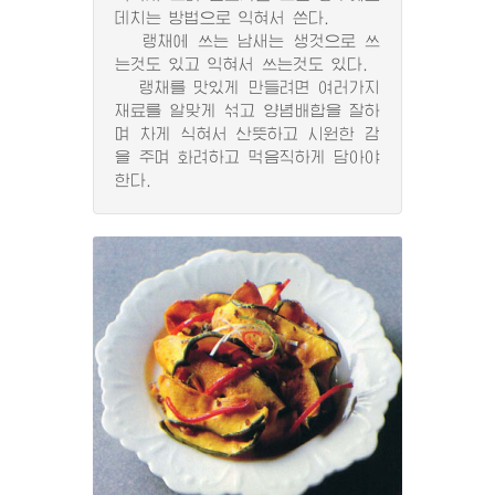
데치는 방법으로 익혀서 쓴다.
랭채에 쓰는 남새는 생것으로 쓰
는것도 있고 익혀서 쓰는것도 있다.
랭채를 맛있게 만들려면 여러가지
재료를 알맞게 섞고 양념배합을 잘하
며 차게 식혀서 산뜻하고 시원한 감
을 주며 화려하고 먹음직하게 담아야
한다.