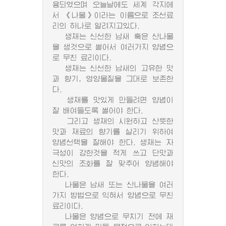
용되였으며 오늘날에도 세계 각지에
서 《나물》이라는 이름으로 조선료
리의 하나로 알려지고있다.
생채는 신선한 남새 혹은 산나물
을 생것으로 썰어서 여러가지 양념으
로 무친 료리이다.
생채는 신선한 남새의 고유한 맛
과 향기, 영양물질을 그대로 보존한
다.
생채를 맛있게 만들려면 양념이
잘 배여들도록 썰어야 한다.
그리고 생채의 시원하고 산뜻한
맛과 재료의 향기를 살리기 위하여
양념선택을 잘해야 한다. 생채는 자
극성이 강한것을 적게 쓰고 단맛과
신맛의 조화를 잘 맞추어 양념해야
한다.
나물은 남새 또는 산나물을 여러
가지 방법으로 익혀서 양념으로 무친
료리이다.
나물은 양념으로 무치기 전에 재