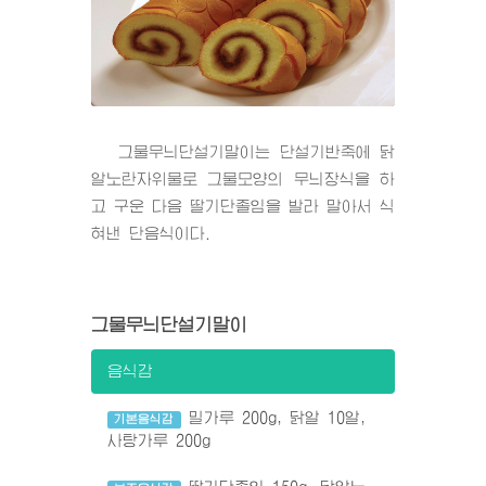
그물무늬단설기말이는 단설기반죽에 닭
알노란자위물로 그물모양의 무늬장식을 하
고 구운 다음 딸기단졸임을 발라 말아서 식
혀낸 단음식이다.
그물무늬단설기말이
음식감
밀가루 200g, 닭알 10알,
기본음식감
사탕가루 200g