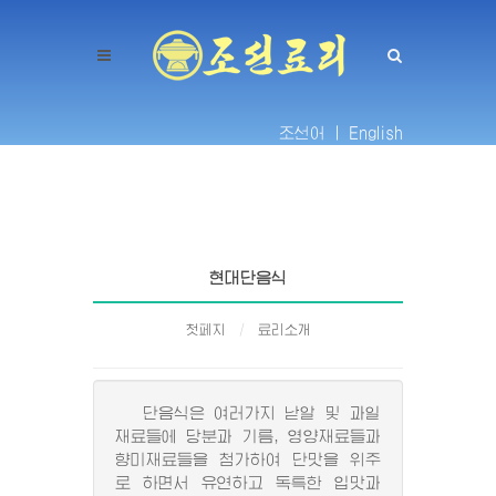
조선어 |
English
현대단음식
첫페지
료리소개
단음식은 여러가지 낟알 및 과일
재료들에 당분과 기름, 영양재료들과
향미재료들을 첨가하여 단맛을 위주
로 하면서 유연하고 독특한 입맛과