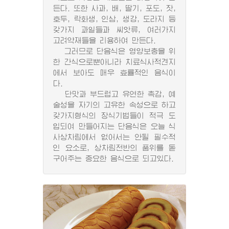
든다. 또한 사과, 배, 딸기, 포도, 잣,
호두, 락화생, 인삼, 생강, 도라지 등
갖가지 과일들과 씨앗류, 여러가지
고려약재들을 리용하여 만든다.
그러므로 단음식은 영양보충을 위
한 간식으로뿐아니라 치료식사적견지
에서 보아도 매우 효률적인 음식이
다.
단맛과 부드럽고 유연한 촉감, 예
술성을 자기의 고유한 속성으로 하고
갖가지형식의 장식기법들이 적극 도
입되여 만들어지는 단음식은 오늘 식
사상차림에서 없어서는 안될 필수적
인 요소로, 상차림전반의 품위를 돋
구어주는 중요한 음식으로 되고있다.