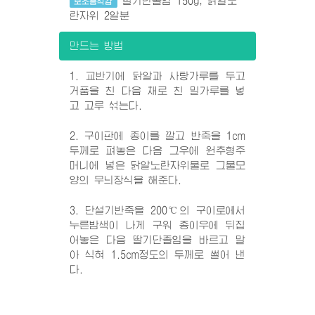
딸기단졸임 150g, 닭알노
보조음식감
란자위 2알분
만드는 방법
1. 교반기에 닭알과 사탕가루를 두고
거품을 친 다음 채로 친 밀가루를 넣
고 고루 섞는다.
2. 구이판에 종이를 깔고 반죽을 1cm
두께로 펴놓은 다음 그우에 원추형주
머니에 넣은 닭알노란자위물로 그물모
양의 무늬장식을 해준다.
3. 단설기반죽을 200℃의 구이로에서
누른밤색이 나게 구워 종이우에 뒤집
어놓은 다음 딸기단졸임을 바르고 말
아 식혀 1.5cm정도의 두께로 썰어 낸
다.