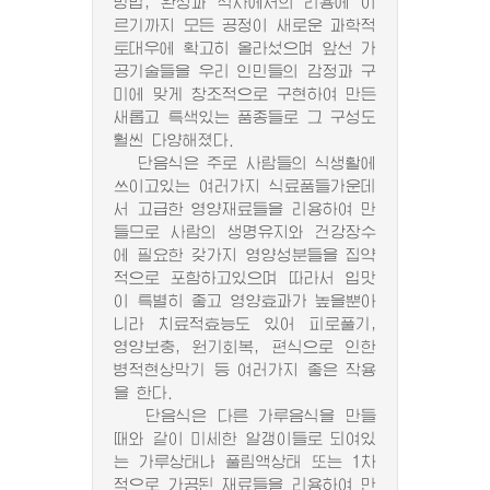
방법, 완성과 식사에서의 리용에 이
르기까지 모든 공정이 새로운 과학적
토대우에 확고히 올라섰으며 앞선 가
공기술들을 우리 인민들의 감정과 구
미에 맞게 창조적으로 구현하여 만든
새롭고 특색있는 품종들로 그 구성도
훨씬 다양해졌다.
단음식은 주로 사람들의 식생활에
쓰이고있는 여러가지 식료품들가운데
서 고급한 영양재료들을 리용하여 만
들므로 사람의 생명유지와 건강장수
에 필요한 갖가지 영양성분들을 집약
적으로 포함하고있으며 따라서 입맛
이 특별히 좋고 영양효과가 높을뿐아
니라 치료적효능도 있어 피로풀기,
영양보충, 원기회복, 편식으로 인한
병적현상막기 등 여러가지 좋은 작용
을 한다.
단음식은 다른 가루음식을 만들
때와 같이 미세한 알갱이들로 되여있
는 가루상태나 풀림액상태 또는 1차
적으로 가공된 재료들을 리용하여 만