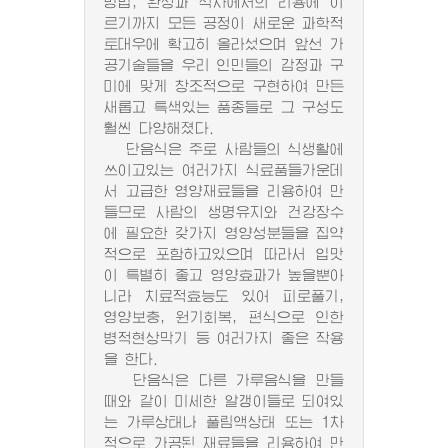
방법, 완성과 식사에서의 리용에 이
르기까지 모든 공정이 새로운 과학적
토대우에 확고히 올라섰으며 앞선 가
공기술들을 우리 인민들의 감정과 구
미에 맞게 창조적으로 구현하여 만든
새롭고 특색있는 품종들로 그 구성도
훨씬 다양해졌다.
단음식은 주로 사람들의 식생활에
쓰이고있는 여러가지 식료품들가운데
서 고급한 영양재료들을 리용하여 만
들므로 사람의 생명유지와 건강장수
에 필요한 갖가지 영양성분들을 집약
적으로 포함하고있으며 따라서 입맛
이 특별히 좋고 영양효과가 높을뿐아
니라 치료적효능도 있어 피로풀기,
영양보충, 원기회복, 편식으로 인한
병적현상막기 등 여러가지 좋은 작용
을 한다.
단음식은 다른 가루음식을 만들
때와 같이 미세한 알갱이들로 되여있
는 가루상태나 풀림액상태 또는 1차
적으로 가공된 재료들을 리용하여 만