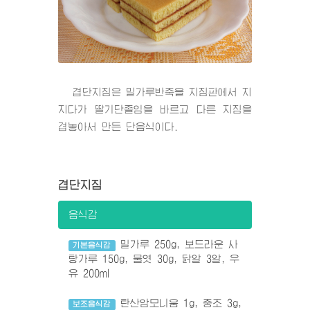
겹단지짐은 밀가루반죽을 지짐판에서 지
지다가 딸기단졸임을 바르고 다른 지짐을
겹놓아서 만든 단음식이다.
겹단지짐
음식감
밀가루 250g, 보드라운 사
기본음식감
탕가루 150g, 물엿 30g, 닭알 3알, 우
유 200ml
탄산암모니움 1g, 중조 3g,
보조음식감