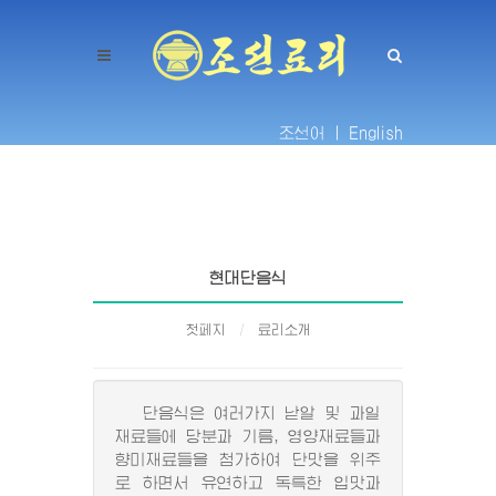
조선어 |
English
현대단음식
첫페지
료리소개
단음식은 여러가지 낟알 및 과일
재료들에 당분과 기름, 영양재료들과
향미재료들을 첨가하여 단맛을 위주
로 하면서 유연하고 독특한 입맛과