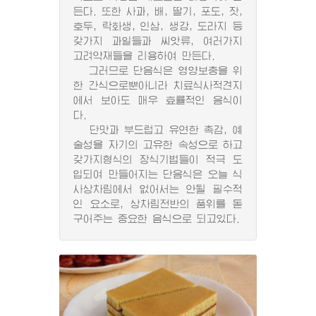
든다. 또한 사과, 배, 딸기, 포도, 잣,
호두, 락화생, 인삼, 생강, 도라지 등
갖가지 과일들과 씨앗류, 여러가지
고려약재들을 리용하여 만든다.
그러므로 단음식은 영양보충을 위
한 간식으로뿐아니라 치료식사적견지
에서 보아도 매우 효률적인 음식이
다.
단맛과 부드럽고 유연한 촉감, 예
술성을 자기의 고유한 속성으로 하고
갖가지형식의 장식기법들이 적극 도
입되여 만들어지는 단음식은 오늘 식
사상차림에서 없어서는 안될 필수적
인 요소로, 상차림전반의 품위를 돋
구어주는 중요한 음식으로 되고있다.