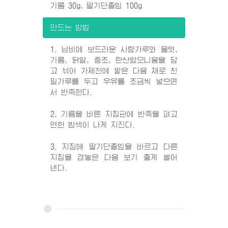
기름 30g, 딸기단졸임 100g
만드는 방법
1. 남비에 보드라운 사탕가루와 물엿,
기름, 닭알, 중조, 탄산암모니움을 담
고 섞어 가제천에 밭은 다음 채로 친
밀가루를 두고 우유를 조금씩 넣으면
서 반죽한다.
2. 기름을 바른 지짐판에 반죽을 펴고
연한 밤색이 나게 지진다.
3. 지짐에 딸기단졸임을 바르고 다른
지짐을 겹놓은 다음 보기 좋게 썰어
낸다.