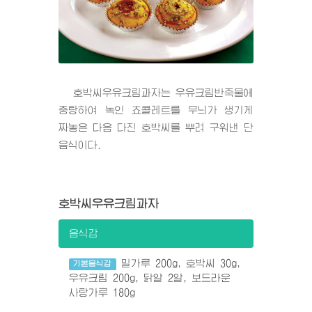
호박씨우유크림과자는 우유크림반죽물에
중탕하여 녹인 쵸콜레트를 무늬가 생기게
짜놓은 다음 다진 호박씨를 뿌려 구워낸 단
음식이다.
호박씨우유크림과자
음식감
밀가루 200g, 호박씨 30g,
기본음식감
우유크림 200g, 닭알 2알, 보드라운
사탕가루 180g