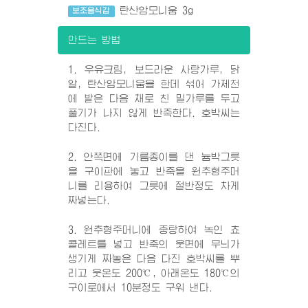
탄산암모니움 3g
보조음식감
만드는 방법
1. 우유크림, 보드라운 사탕가루, 닭
알, 탄산암모니움을 한데 섞어 가제천
에 밭은 다음 채로 친 밀가루를 두고
풀기가 나지 않게 반죽한다. 호박씨는
다진다.
2. 안쪽면에 기름종이를 댄 늄박그릇
을 구이판에 놓고 반죽을 원추형주머
니를 리용하여 그릇에 절반정도 차게
짜넣는다.
3. 원추형주머니에 중탕하여 녹인 쵸
콜레트를 넣고 반죽의 웃면에 무늬가
생기게 짜놓은 다음 다진 호박씨를 뿌
리고 웃온도 200℃, 아래온도 180℃의
구이로에서 10분정도 구워 낸다.