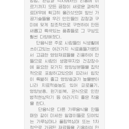
방법, 완성과 식사에서의 리용에 이
르기까지 모든 공정이 새로운 과학적
토대우에 확고히 올라섰으며 앞선 가
공기술들을 우리 인민들의 감정과 구
미에 맞게 창조적으로 구현하여 만든
새롭고 특색있는 품종들로 그 구성도
훨씬 다양해졌다.
단음식은 주로 사람들의 식생활에
쓰이고있는 여러가지 식료품들가운데
서 고급한 영양재료들을 리용하여 만
들므로 사람의 생명유지와 건강장수
에 필요한 갖가지 영양성분들을 집약
적으로 포함하고있으며 따라서 입맛
이 특별히 좋고 영양효과가 높을뿐아
니라 치료적효능도 있어 피로풀기,
영양보충, 원기회복, 편식으로 인한
병적현상막기 등 여러가지 좋은 작용
을 한다.
단음식은 다른 가루음식을 만들
때와 같이 미세한 알갱이들로 되여있
는 가루상태나 풀림액상태 또는 1차
적으로 가공된 재료들을 리용하여 만