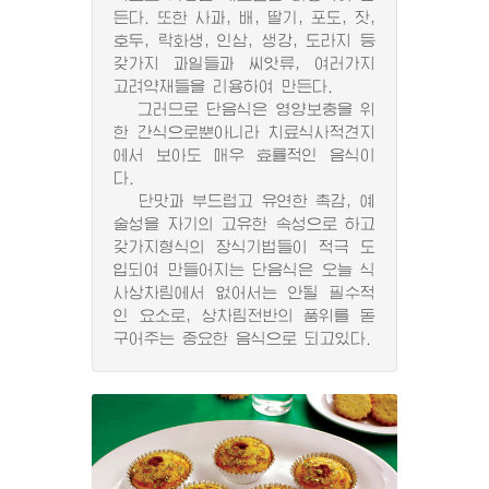
든다. 또한 사과, 배, 딸기, 포도, 잣,
호두, 락화생, 인삼, 생강, 도라지 등
갖가지 과일들과 씨앗류, 여러가지
고려약재들을 리용하여 만든다.
그러므로 단음식은 영양보충을 위
한 간식으로뿐아니라 치료식사적견지
에서 보아도 매우 효률적인 음식이
다.
단맛과 부드럽고 유연한 촉감, 예
술성을 자기의 고유한 속성으로 하고
갖가지형식의 장식기법들이 적극 도
입되여 만들어지는 단음식은 오늘 식
사상차림에서 없어서는 안될 필수적
인 요소로, 상차림전반의 품위를 돋
구어주는 중요한 음식으로 되고있다.