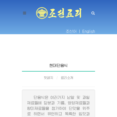
조선어 |
English
현대단음식
첫페지
료리소개
단음식은 여러가지 낟알 및 과일
재료들에 당분과 기름, 영양재료들과
향미재료들을 첨가하여 단맛을 위주
로 하면서 유연하고 독특한 입맛과