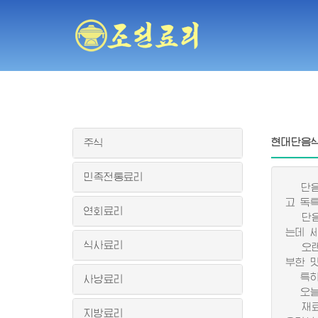
현대단음
주식
민족전통료리
단음식
고 독
연회료리
단음식
는데 
식사료리
오랜 
부한 
특히 
사냥료리
오늘 
재료의
지방료리