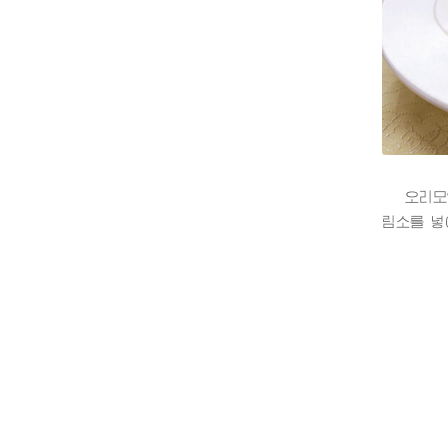
오리모양
림소를 넣