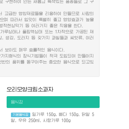
로 구현하여 만든 새롭고 특색있는 품종들로 그 구
 고급한 영양재료들을 리용하여 만들므로 사람의
으며 따라서 입맛이 특별히 좋고 영양효과가 높을
병적현상막기 등 여러가지 좋은 작용을 한다.
가루상태나 풀림액상태 또는 1차적으로 가공된 재
인삼, 생강, 도라지 등 갖가지 과일들과 씨앗류, 여러
 보아도 매우 효률적인 음식이다.
갖가지형식의 장식기법들이 적극 도입되여 만들어지
전반의 품위를 돋구어주는 중요한 음식으로 되고있
오리모양크림소과자
음식감
밀가루 150g, 빠다 150g, 닭알 5
기본음식감
알, 우유 250ml, 사탕가루 100g