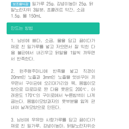
밀가루 25g, 강냉이농마 25g, 닭
보조음식감
알노란자위 3알분, 쵸콜레트 약간, 소금
1.5g, 물 150mL
만드는 방법
1. 남비에 빠다, 소금, 물을 담고 끓이다가
채로 친 밀가루를 넣고 저으면서 잘 익힌 다
음 불판에서 내리우고 닭알을 1알씩 까두면
서 반죽한다.
2. 원추형주머니에 반죽을 넣고 직경이
20mm인 노즐과 3mm인 노즐을 엇바꾸어 끼
우면서 구이판에 오리대가리와 목, 몸뚱이모
양으로 따로따로 짠 다음 웃온도 200℃, 아
래온도 170℃의 구이로에서 누른밤색이 나게
굽는다. 몸뚱이모양과자의 웃부분을 얇게 편
내여 날개모양으로 만든다.
3. 남비에 우유와 사탕가루를 담고 끓이다가
채로 친 밀가루, 강냉이농마, 닭알노란자위순