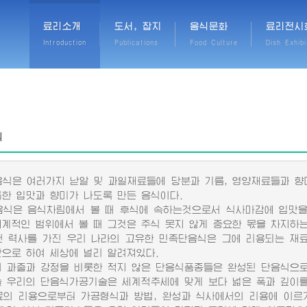
료리소개
도서, 잡지
음식문화
료리전시
Introduction
Publications
Food Culture
Dish Exhibi
식
은 여러가지 낟알 및 과일재료들에 당분과 기름, 영양재료들과 향
특한 입맛과 향미가 나도록 만든 음식이다.
은 음식차림에서 볼 때 후식에 속하는것으로서 식사마감에 입맛을
세계적인 범위에서 볼 때 그것은 주식 못지 않게 중요한 몫을 차지하
력사를 가진 우리 나라의 고유한 민족단음식은 그에 리용되는 재료
맛으로 하여 세상에 널리 알려져있다.
과줄과 강정을 비롯한 적지 않은 단음식품종들은 완성된 단음식으로
우리의 단음식가공기술은 세계적추세에 맞게 보다 넓은 폭과 깊이를
 리용으로부터 가공형식과 방법, 완성과 식사에서의 리용에 이르