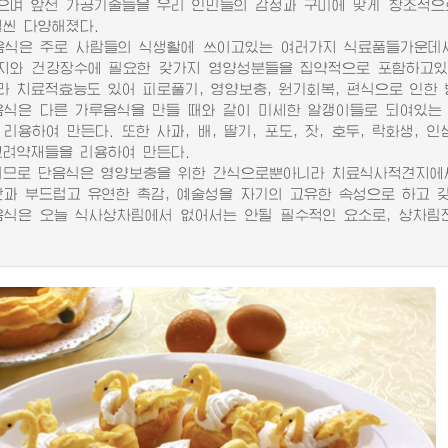
으며 앞선 가공기술들을 우리 인민들의 감정과 구미에 맞게 창조적으
훨씬 다양해졌다.
은 주로 사람들의 식생활에 쓰이고있는 여러가지 식료품들가운데서
지와 건강장수에 필요한 갖가지 영양성분들을 집약적으로 포함하고있
라 치료적효능도 있어 피로풀기, 영양보충, 원기회복, 편식으로 인한 
은 다른 가루음식을 만들 때와 같이 미세한 알갱이들로 되여있는 
리용하여 만든다. 또한 사과, 배, 딸기, 포도, 잣, 호두, 락화생, 
고려약재들을 리용하여 만든다.
로 단음식은 영양보충을 위한 간식으로뿐아니라 치료식사적견지에서
 부드럽고 유연한 촉감, 예술성을 자기의 고유한 속성으로 하고 
음식은 오늘 식사상차림에서 없어서는 안될 필수적인 요소로, 상차림