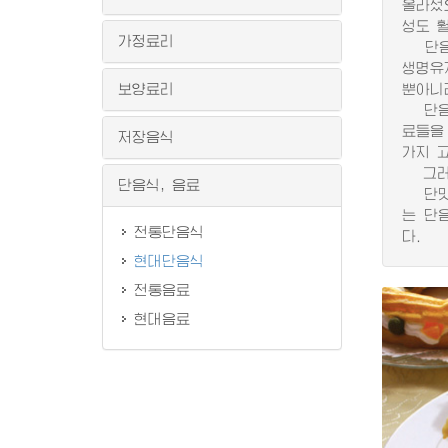
올라섰
성도 
가정료리
단음식
생명유
보양료리
뿐아니
단음식
료들을 
저장음식
가지 
그러므
단음식, 음료
단맛과
는 단
전통단음식
다.
현대단음식
전통음료
현대음료