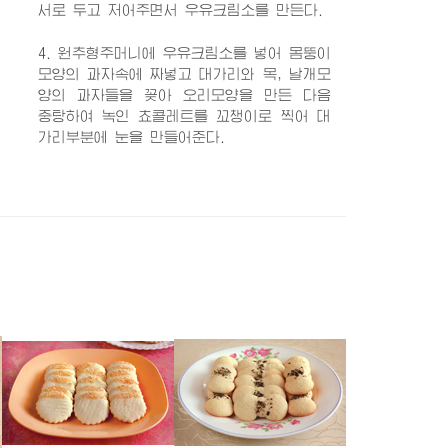
서로 두고 저어주면서 우유크림소를 만든다.
4. 원추형주머니에 우유크림소를 넣어 몸뚱이
모양의 과자속에 짜넣고 대가리와 목, 날개모
양의 과자들을 꽂아 오리모양을 만든 다음
중탕하여 녹인 쵸콜레트를 꼬챙이로 찍어 대
가리부분에 눈을 만들어준다.