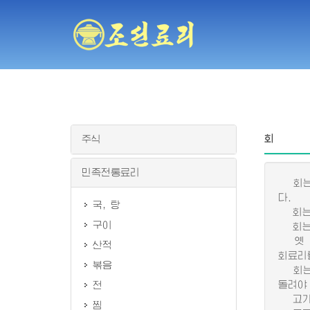
회
주식
민족전통료리
회는 
다.
국, 탕
회는 
구이
회는 
옛 기
산적
회료리
볶음
회는 
돌려야
전
고기회
찜