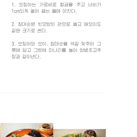
1. 오징어는 가로세로 칼금을 주고 너비가
1cm되게 썰어 끓는 물에 데친다.
2. 참대순은 빗모양의 편으로 썰고 애오이도
같은 크기로 썬다.
3. 오징어와 오이, 참대순을 색갈 맞추어 그
릇에 담고 그옆에 미나리를 놓아 양념초고추
장과 같이낸다.