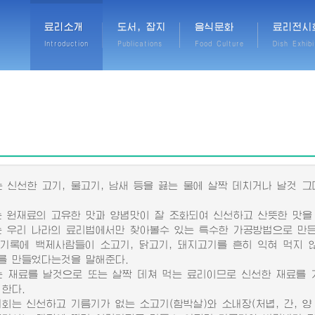
료리소개
도서, 잡지
음식문화
료리전시
Introduction
Publications
Food Culture
Dish Exhibi
신선한 고기, 물고기, 남새 등을 끓는 물에 살짝 데치거나 날것 
원재료의 고유한 맛과 양념맛이 잘 조화되여 신선하고 산뜻한 맛을 
우리 나라의 료리법에서만 찾아볼수 있는 특수한 가공방법으로 만든
록에 백제사람들이 소고기, 닭고기, 돼지고기를 흔히 익혀 먹지 
를 만들었다는것을 말해준다.
재료를 날것으로 또는 살짝 데쳐 먹는 료리이므로 신선한 재료를 
 한다.
는 신선하고 기름기가 없는 소고기(함박살)와 소내장(처녑, 간, 양 