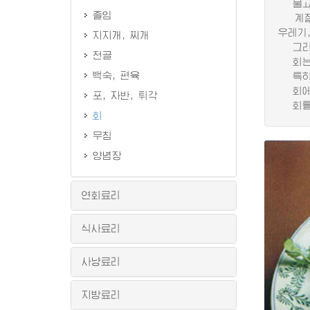
물고기
졸임
계절별
우레기,
지지개, 찌개
그리고
전골
회는 
백숙, 편육
특히 
회에 
포, 자반, 튀각
회를 
회
무침
양념장
연회료리
식사료리
사냥료리
지방료리