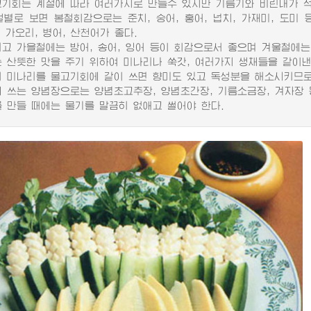
회는 계절에 따라 여러가지로 만들수 있지만 기름기와 비린내가 적고
로 보면 봄철회감으로는 준치, 숭어, 홍어, 넙치, 가재미, 도미 
 가오리, 병어, 산천어가 좋다.
 가을철에는 방어, 송어, 잉어 등이 회감으로서 좋으며 겨울철에는 련어
산뜻한 맛을 주기 위하여 미나리나 쑥갓, 여러가지 생채들을 같이낸
미나리를 물고기회에 같이 쓰면 향미도 있고 독성분을 해소시키므로
쓰는 양념장으로는 양념초고추장, 양념초간장, 기름소금장, 겨자장 
만들 때에는 물기를 말끔히 없애고 썰어야 한다.