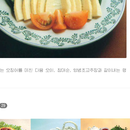
오징어를 데친 다음 오이, 참대순, 양념초고추장과 같이내는 랭
29