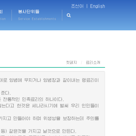
조선어 |
English
회
봉사단위들
tion
Service Establishments
첫페지
료리소개
그대로 양념에 무치거나 양념장과 같이내는 랭료리이
준다.
 전통적인 민족료리의 하나이다.
않는다고 한것은 세나라시기에 벌써 우리 인민들이
가지고 만들어야 하며 위생성을 보장하는데 주의를
등) 같은것을 가지고 날것으로 만든다.