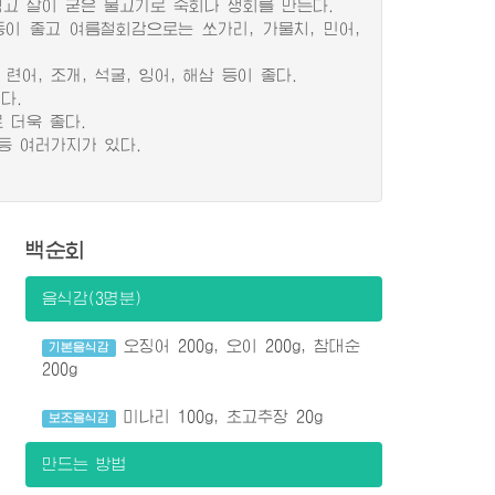
 살이 굳은 물고기로 숙회나 생회를 만든다.
등이 좋고 여름철회감으로는 쏘가리, 가물치, 민어,
, 조개, 석굴, 잉어, 해삼 등이 좋다.
다.
 더욱 좋다.
등 여러가지가 있다.
백순회
음식감(3명분)
오징어 200g, 오이 200g, 참대순
기본음식감
200g
미나리 100g, 초고추장 20g
보조음식감
만드는 방법