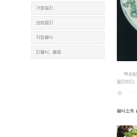
가정료리
보양료리
저장음식
단음식, 음료
백순회는 
료리이다.
음식소개