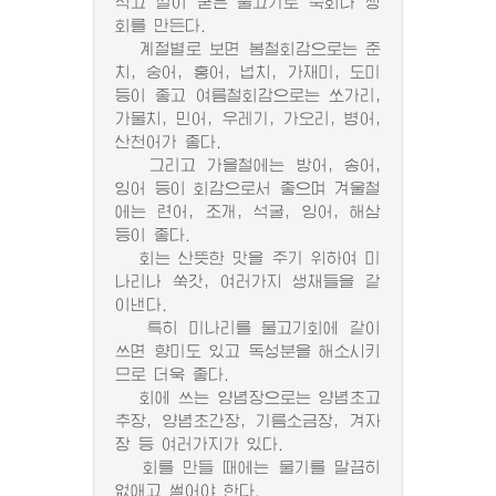
적고 살이 굳은 물고기로 숙회나 생
회를 만든다.
계절별로 보면 봄철회감으로는 준
치, 숭어, 홍어, 넙치, 가재미, 도미
등이 좋고 여름철회감으로는 쏘가리,
가물치, 민어, 우레기, 가오리, 병어,
산천어가 좋다.
그리고 가을철에는 방어, 송어,
잉어 등이 회감으로서 좋으며 겨울철
에는 련어, 조개, 석굴, 잉어, 해삼
등이 좋다.
회는 산뜻한 맛을 주기 위하여 미
나리나 쑥갓, 여러가지 생채들을 같
이낸다.
특히 미나리를 물고기회에 같이
쓰면 향미도 있고 독성분을 해소시키
므로 더욱 좋다.
회에 쓰는 양념장으로는 양념초고
추장, 양념초간장, 기름소금장, 겨자
장 등 여러가지가 있다.
회를 만들 때에는 물기를 말끔히
없애고 썰어야 한다.