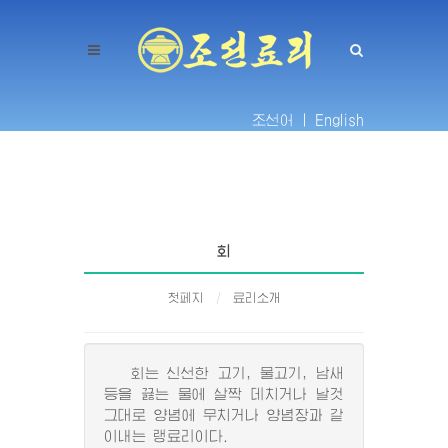
조선어 |
English
회
첫페지
료리소개
회는 신선한 고기, 물고기, 남새
등을 끓는 물에 살짝 데치거나 날것
그대로 양념에 무치거나 양념장과 같
이내는 랭료리이다.