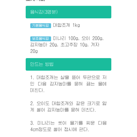
음식감(3명분)
대합조개 1kg
기본음식감
미나리 100g, 오이 200g,
보조음식감
감자농마 20g, 초고추장 10g, 겨자
20g
만드는 방법
1. 대합조개는 살을 뜯어 두편으로 저
민 다음 감자농마를 묻혀 끓는 물에
데친다.
2. 오이도 대합조개와 같은 크기로 얇
게 썰어 감자농마를 묻혀 데친다.
3. 미나리는 씻어 물기를 찌운 다음
4cm정도로 썰어 접시에 편다.