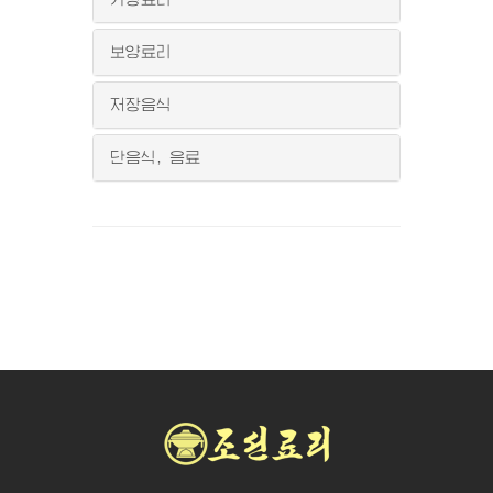
보양료리
저장음식
단음식, 음료