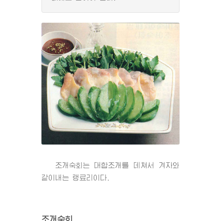
조개숙회는 대합조개를 데쳐서 겨자와
같이내는 랭료리이다.
조개숙회