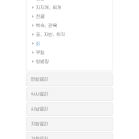
지지개, 찌개
전골
백숙, 편육
포, 자반, 튀각
회
무침
양념장
연회료리
식사료리
사냥료리
지방료리
가정료리