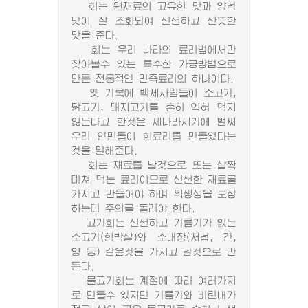
회는 원재료의 고유한 맛과 양념
맛이 잘 조화되여 신선하고 산뜻한
맛을 준다.
회는 우리 나라의 료리법에서만
찾아볼수 있는 특수한 가공방법으로
만든 전통적인 민족료리의 하나이다.
옛 기록에 백제사람들이 소고기,
닭고기, 돼지고기를 흔히 익혀 먹지
않는다고 한것은 세나라시기에 벌써
우리 인민들이 회료리를 만들었다는
것을 말해준다.
회는 재료를 날것으로 또는 살짝
데쳐 먹는 료리이므로 신선한 재료를
가지고 만들어야 하며 위생성을 보장
하는데 주의를 돌려야 한다.
고기회는 신선하고 기름기가 없는
소고기(함박살)와 소내장(처녑, 간,
양 등) 같은것을 가지고 날것으로 만
든다.
물고기회는 계절에 따라 여러가지
로 만들수 있지만 기름기와 비린내가