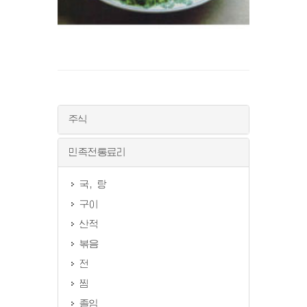
주식
민족전통료리
국, 탕
구이
산적
볶음
전
찜
졸임