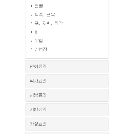
전골
백숙, 편육
포, 자반, 튀각
회
무침
양념장
연회료리
식사료리
사냥료리
지방료리
가정료리