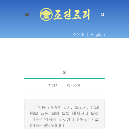
조선어 |
English
회
첫페지
료리소개
회는 신선한 고기, 물고기, 남새
등을 끓는 물에 살짝 데치거나 날것
그대로 양념에 무치거나 양념장과 같
이내는 랭료리이다.