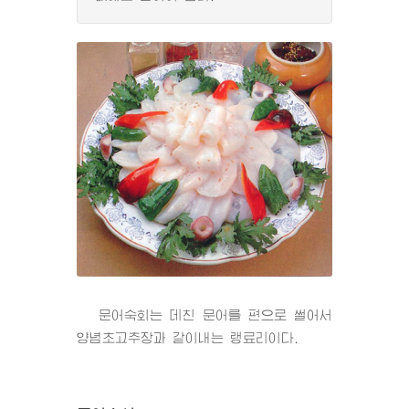
문어숙회는 데친 문어를 편으로 썰어서
양념초고추장과 같이내는 랭료리이다.