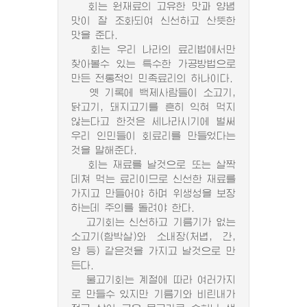
회는 원재료의 고유한 맛과 양념
맛이 잘 조화되여 신선하고 산뜻한
맛을 준다.
회는 우리 나라의 료리법에서만
찾아볼수 있는 특수한 가공방법으로
만든 전통적인 민족료리의 하나이다.
옛 기록에 백제사람들이 소고기,
닭고기, 돼지고기를 흔히 익혀 먹지
않는다고 한것은 세나라시기에 벌써
우리 인민들이 회료리를 만들었다는
것을 말해준다.
회는 재료를 날것으로 또는 살짝
데쳐 먹는 료리이므로 신선한 재료를
가지고 만들어야 하며 위생성을 보장
하는데 주의를 돌려야 한다.
고기회는 신선하고 기름기가 없는
소고기(함박살)와 소내장(처녑, 간,
양 등) 같은것을 가지고 날것으로 만
든다.
물고기회는 계절에 따라 여러가지
로 만들수 있지만 기름기와 비린내가