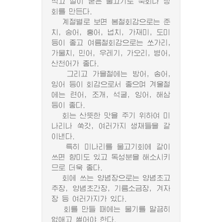
적고 살이 굳은 물고기로 숙회나 생
회를 만든다.
계절별로 보면 봄철회감으로는 준
치, 숭어, 홍어, 넙치, 가재미, 도미
등이 좋고 여름철회감으로는 쏘가리,
가물치, 민어, 우레기, 가오리, 병어,
산천어가 좋다.
그리고 가을철에는 방어, 송어,
잉어 등이 회감으로서 좋으며 겨울철
에는 련어, 조개, 석굴, 잉어, 해삼
등이 좋다.
회는 산뜻한 맛을 주기 위하여 미
나리나 쑥갓, 여러가지 생채들을 같
이낸다.
특히 미나리를 물고기회에 같이
쓰면 향미도 있고 독성분을 해소시키
므로 더욱 좋다.
회에 쓰는 양념장으로는 양념초고
추장, 양념초간장, 기름소금장, 겨자
장 등 여러가지가 있다.
회를 만들 때에는 물기를 말끔히
없애고 썰어야 한다.