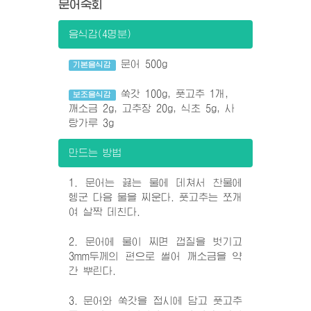
문어숙회
음식감(4명분)
문어 500g
기본음식감
쑥갓 100g, 풋고추 1개,
보조음식감
깨소금 2g, 고추장 20g, 식초 5g, 사
탕가루 3g
만드는 방법
1. 문어는 끓는 물에 데쳐서 찬물에
헹군 다음 물을 찌운다. 풋고추는 쪼개
여 살짝 데친다.
2. 문어에 물이 찌면 껍질을 벗기고
3mm두께의 편으로 썰어 깨소금을 약
간 뿌린다.
3. 문어와 쑥갓을 접시에 담고 풋고추