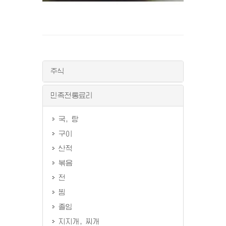
주식
민족전통료리
국, 탕
구이
산적
볶음
전
찜
졸임
지지개, 찌개