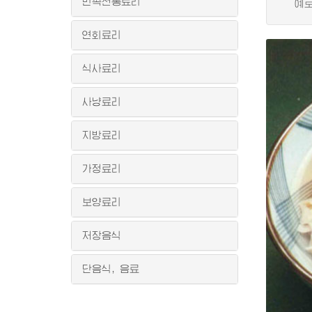
민족전통료리
예로부
연회료리
식사료리
사냥료리
지방료리
가정료리
보양료리
저장음식
단음식, 음료