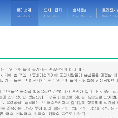
료리소개
도서, 잡지
음식문화
료리전시
Introduction
Publications
Food Culture
Dish Exhibi
 우리 인민들이 즐겨먹는 민족음식의 하나이다.
기에 쓴 책인 《룡비어천가》에 고려사람들이 손님들을 대접할 때 
려시기는 물론 그 이전시기에도 우리 인민들의 식생활에 리용되였으며
선조들은 국수를 일상음식으로뿐아니라 오리가 길다는데로부터 장수
는데 잔치상이나 생일상에 국수를 내는것을 하나의 풍습으로 삼아왔다
 음력정월보름날에는 긴 국수오리처럼 길이길이 행복하게 살기를 바
 리용하는 낟알가루에 따라 메밀국수, 농마국수, 강냉이국수, 밀국
쟁반국수, 비빔국수, 칼국수, 회국수 등으로 나눈다.