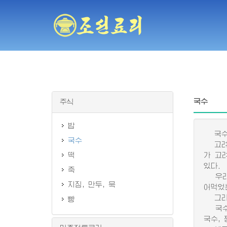
국수
주식
밥
국수는
국수
고려시
떡
가 고
있다.
죽
우리 
지짐, 만두, 묵
어먹었
그리고
빵
국수는
국수, 