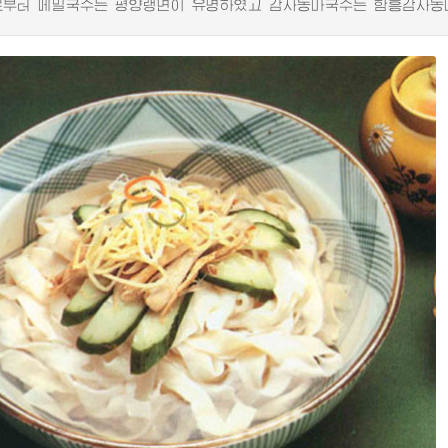
터 메밀국수는 평양랭면이 유명하였고 감자농마국수는 함흥감자농