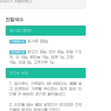
마국수가 유명하였다.
찬칼국수
음식감(1명분)
밀가루 200g
기본음식감
닭고기 50g, 오이 50g, 닭알 1/5
보조음식감
개, 파 10g, 풋마늘 10g, 참깨 1g, 간장
10g, 소금 3g, 고추가루 1g
만드는 방법
1. 밀가루는 가루량의 40~45%되는 물을 넣
고 반죽하여 가루를 뿌리면서 얇게 밀어 만
다음 3~4mm의 굵기로 썰어놓는다.
2. 이것을 끓는 물에 넣었다가 떠오르면 건져
찬물에 헹구어 칼국수를 만든다.