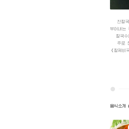
찬칼국수
부어내는 
칼국수는 
주로 5
《칼제비국
음식소개