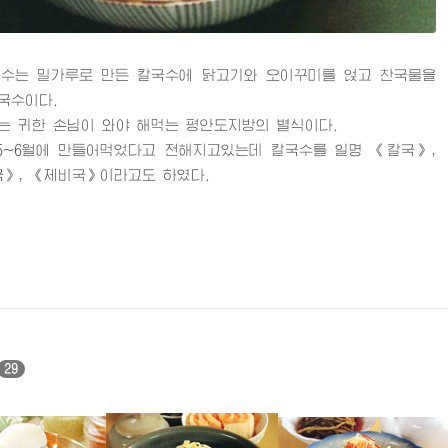
는 밀가루로 만든 칼국수에 닭고기와 오이꾸미를 얹고 찬국물을
국수이다.
귀한 손님이 와야 해먹는 평안도지방의 별식이다.
~6월에 만들어먹었다고 전해지고있는데 칼국수를 일명 《칼국》,
》, 《제비국》이라고도 하였다.
29