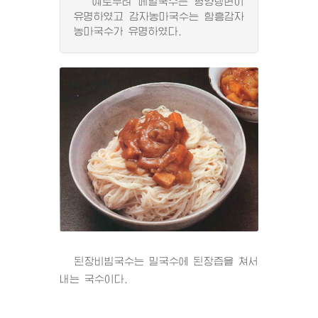
예로부터 메밀국수는 평양랭면이
유명하였고 감자농마국수는 함흥감자
농마국수가 유명하였다.
된장비빔국수는 밀국수에 된장즙을 쳐서
내는 국수이다.