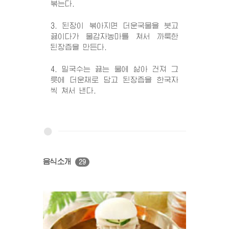
볶는다.
3. 된장이 볶아지면 더운국물을 붓고
끓이다가 물감자농마를 쳐서 까룩한
된장즙을 만든다.
4. 밀국수는 끓는 물에 삶아 건져 그
릇에 더운채로 담고 된장즙을 한국자
씩 쳐서 낸다.
음식소개
29