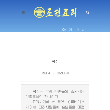
조선어 |
English
국수
첫페지
료리소개
국수는 우리 인민들이 즐겨먹는
민족음식의 하나이다.
고려시기에 쓴 책인 《룡비어천
가》에 고려사람들이 손님들을 대접