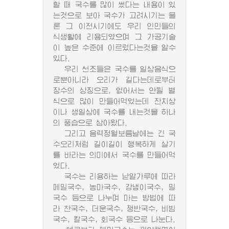
할 때 국수를 많이 썼다는 내용이 있
는것으로 보아 국수가 고려시기는 물
론 그 이전시기에도 우리 인민들의
식생활에 리용되였으며 그 가공기술
이 높은 수준에 이르렀다는것을 알수
있다.
우리 선조들은 국수를 일상음식으
로뿐아니라 오리가 길다는데로부터
장수의 상징으로, 없어서는 안될 별
식으로 많이 만들어먹었는데 잔치상
이나 생일상에 국수를 내는것을 하나
의 풍습으로 삼아왔다.
그리고 음력정월보름날에는 긴 국
수오리처럼 길이길이 행복하게 살기
를 바라는 의미에서 국수를 만들어먹
었다.
국수는 리용하는 낟알가루에 따라
메밀국수, 농마국수, 강냉이국수, 밀
국수 등으로 나누며 마는 방법에 따
라 찬국수, 더운국수, 쟁반국수, 비빔
국수, 칼국수, 회국수 등으로 나눈다.