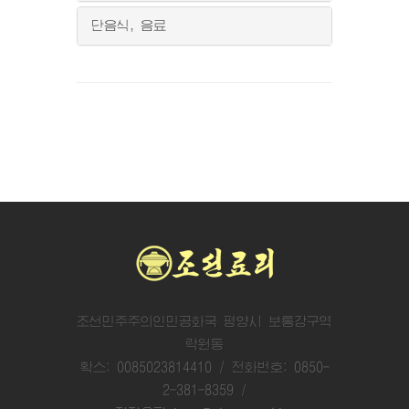
단음식, 음료
조선민주주의인민공화국 평양시 보통강구역
락원동
확스: 0085023814410 / 전화번호: 0850-
2-381-8359 /