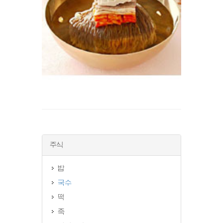
주식
밥
국수
떡
죽