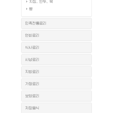
지짐, 만두, 묵
빵
민족전통료리
연회료리
식사료리
사냥료리
지방료리
가정료리
보양료리
저장음식