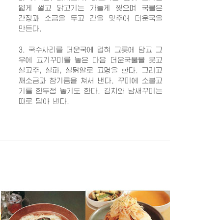
얇게 썰고 닭고기는 가늘게 찢으며 국물은
간장과 소금을 두고 간을 맞추어 더운국을
만든다.
3. 국수사리를 더운국에 덥혀 그릇에 담고 그
우에 고기꾸미를 놓은 다음 더운국물을 붓고
실고추, 실파, 실닭알로 고명을 한다. 그리고
깨소금과 참기름을 쳐서 낸다. 꾸미에 소불고
기를 한두점 놓기도 한다. 김치와 남새꾸미는
따로 담아 낸다.