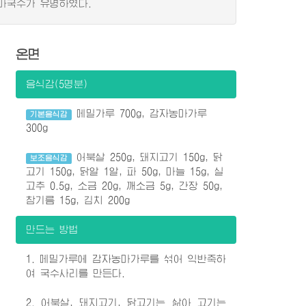
마국수가 유명하였다.
온면
음식감(5명분)
메밀가루 700g, 감자농마가루
기본음식감
300g
어북살 250g, 돼지고기 150g, 닭
보조음식감
고기 150g, 닭알 1알, 파 50g, 마늘 15g, 실
고추 0.5g, 소금 20g, 깨소금 5g, 간장 50g,
참기름 15g, 김치 200g
만드는 방법
1. 메밀가루에 감자농마가루를 섞어 익반죽하
여 국수사리를 만든다.
2. 어북살, 돼지고기, 닭고기는 삶아 고기는