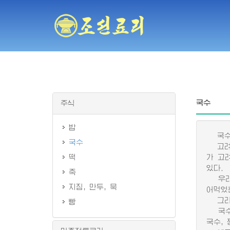
국수
주식
밥
국수는
국수
고려시
떡
가 고
있다.
죽
우리 
지짐, 만두, 묵
어먹었
그리고
빵
국수는
국수, 