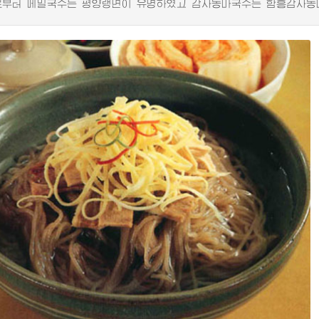
터 메밀국수는 평양랭면이 유명하였고 감자농마국수는 함흥감자농