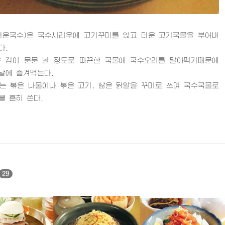
운국수)은 국수사리우에 고기꾸미를 얹고 더운 고기국물을 부어내
다.
김이 문문 날 정도로 따끈한 국물에 국수오리를 말아먹기때문에
날에 즐겨먹는다.
볶은 나물이나 볶은 고기, 삶은 닭알을 꾸미로 쓰며 국수국물로
을 흔히 쓴다.
29