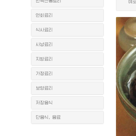
민족전통료리
예로부
연회료리
식사료리
사냥료리
지방료리
가정료리
보양료리
저장음식
단음식, 음료