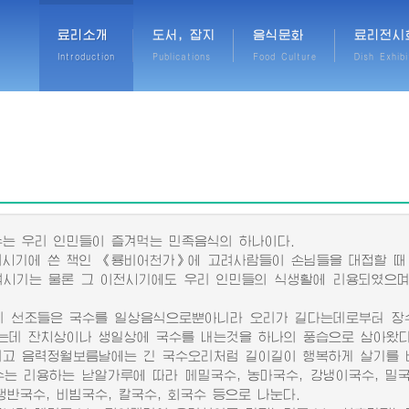
료리소개
도서, 잡지
음식문화
료리전시
Introduction
Publications
Food Culture
Dish Exhibi
 우리 인민들이 즐겨먹는 민족음식의 하나이다.
기에 쓴 책인 《룡비어천가》에 고려사람들이 손님들을 대접할 때 
려시기는 물론 그 이전시기에도 우리 인민들의 식생활에 리용되였으며
선조들은 국수를 일상음식으로뿐아니라 오리가 길다는데로부터 장수
는데 잔치상이나 생일상에 국수를 내는것을 하나의 풍습으로 삼아왔다
 음력정월보름날에는 긴 국수오리처럼 길이길이 행복하게 살기를 바
 리용하는 낟알가루에 따라 메밀국수, 농마국수, 강냉이국수, 밀국
쟁반국수, 비빔국수, 칼국수, 회국수 등으로 나눈다.