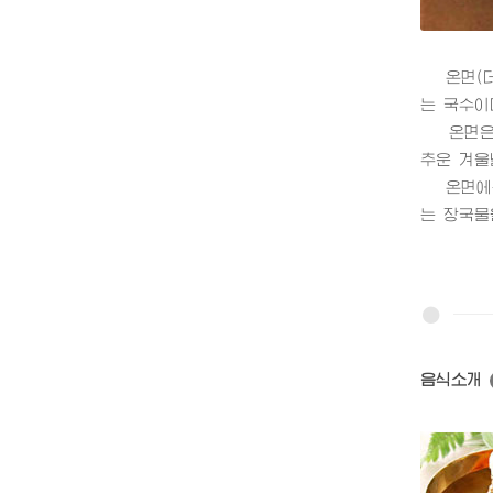
온면(더
는 국수이
온면은 
추운 겨울
온면에는 
는 장국물
음식소개