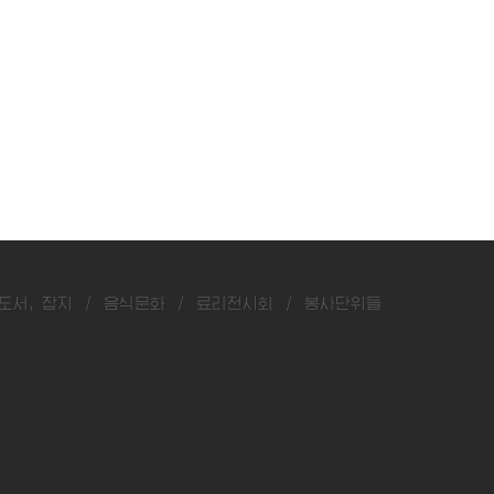
도서, 잡지
/
음식문화
/
료리전시회
/
봉사단위들