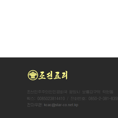
조선민주주의인민공화국 평양시 보통강구역 락원동
확스: 0085023814410 / 전화번호: 0850-2-381-835