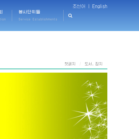
조선어 |
English
회
봉사단위들
tion
Service Establishments
첫페지
도서, 잡지