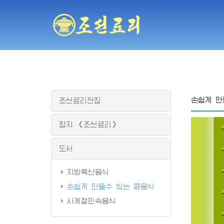
손쉽게 만
조선료리전집
잡지 《조선료리》
도서
지방특산음식
손쉽게 만들수 있는 콩음식
사계절민속음식