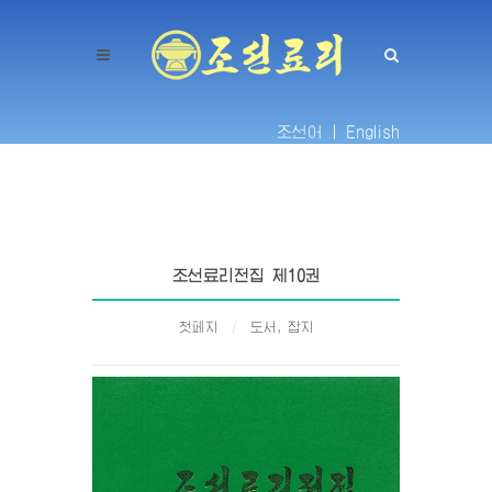
조선어 |
English
조선료리전집 제10권
첫페지
도서, 잡지