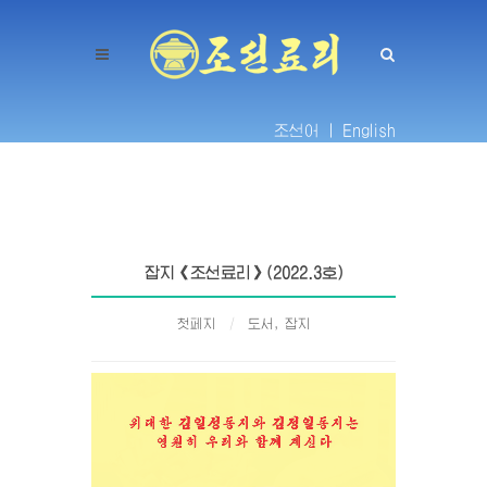
조선어 |
English
잡지《조선료리》(2022.3호)
첫페지
도서, 잡지