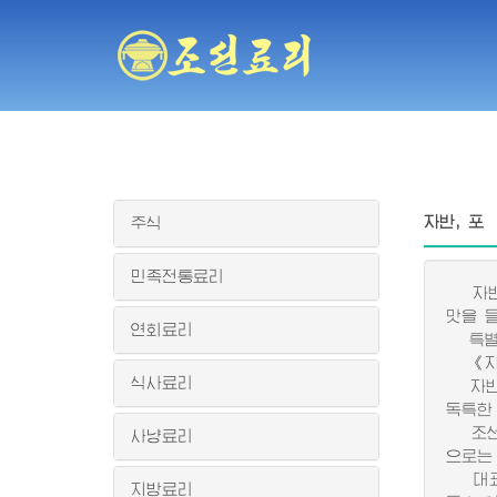
자반, 포
주식
민족전통료리
자반은
맛을 
연회료리
특별한
《자반
식사료리
자반은
독특한
조선봉
사냥료리
으로는
대표적
지방료리