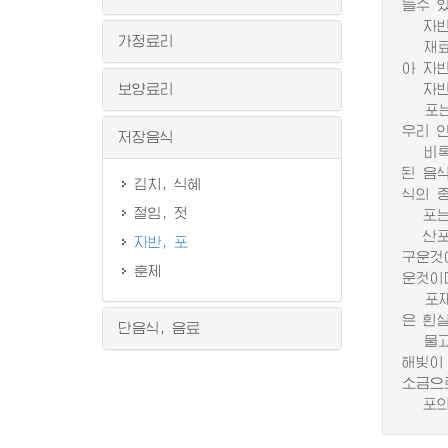
들수 있
자반을
가정료리
재료가
아 자
보양료리
자반은
포는 
우리 
저장음식
비록 
된 음
김치, 식혜
식의 
절임, 젓
포는 
산포는
자반, 포
구운것
훈제
운것이
포재료
은 흰살
단음식, 음료
물고기
해빛이
소금으
포의 