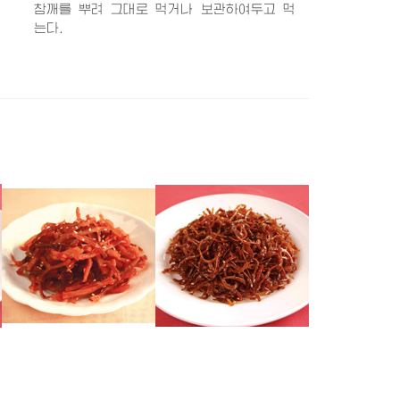
참깨를 뿌려 그대로 먹거나 보관하여두고 먹
는다.
가오리자반
뱅어자반
까나리자반