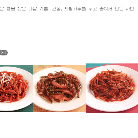
콩을 삶은 다음 기름, 간장, 사탕가루를 두고 졸여서 만든 자반
36
2)
가재미자반
망둥어자반