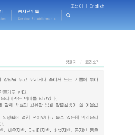
조선어 |
English
회
봉사단위들
tion
Service Establishments
첫페지
료리소개
 양념을 두고 무치거나 졸여서 또는 기름에 볶아
만들기도 한다.
음식이라는 의미를 담고있다.
 함께 재료의 고유한 맛과 양념감맛이 잘 어울린
 식생활에 널리 쓰이였다고 볼수 있는데 의례음식
다.
, 새우자반, 다시마자반, 버섯자반, 콩자반 등을