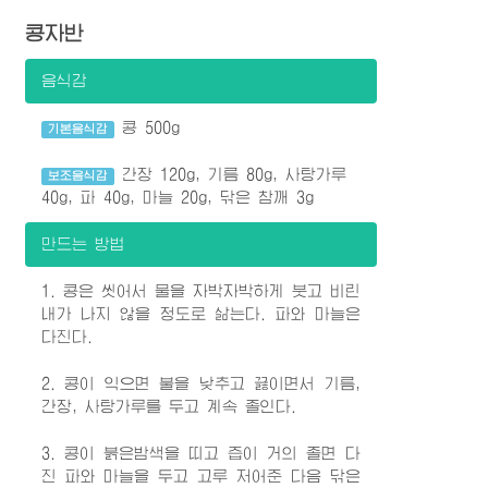
콩자반
음식감
콩 500g
기본음식감
간장 120g, 기름 80g, 사탕가루
보조음식감
40g, 파 40g, 마늘 20g, 닦은 참깨 3g
만드는 방법
1. 콩은 씻어서 물을 자박자박하게 붓고 비린
내가 나지 않을 정도로 삶는다. 파와 마늘은
다진다.
2. 콩이 익으면 불을 낮추고 끓이면서 기름,
간장, 사탕가루를 두고 계속 졸인다.
3. 콩이 붉은밤색을 띠고 즙이 거의 졸면 다
진 파와 마늘을 두고 고루 저어준 다음 닦은