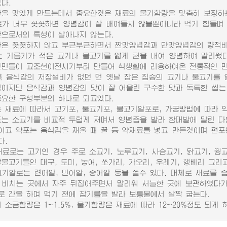
다.
 맛있게 만드는데서 중요한것은 재료의 물기함량을 맞춤히 보장하
 너무 꼿꼿하면 양념감이 잘 배여들지 않을뿐아니라 먹기 힘들며 
반으로서의 특성이 살아나지 않는다.
 꼿꼿하지 않고 부근부근하면서 짠맛양념감과 단맛양념감의 량적비률
기름기가 적은 고기나 물고기를 얇게 편을 내여 양념하여 말리웠다
인민들이 고조선이전시기부터 만들어 식생활에 리용하여온 전통적인 
음식감의 저장설비가 없던 먼 옛날 잡은 짐승의 고기나 물고기를 
식이지만 음식감과 양념감의 맛이 잘 어울린 구수한 맛과 독특한 씹는
중요한 구성부분의 하나로 되고있다.
재료에 따라서 고기포, 물고기포, 물고기알포로, 가공방법에 따라 약포,
 소고기를 비교적 두텁게 저며서 양념즙을 발라 참대발에 말린 다
이고 약포는 음식감을 재울 때 꿀 등 약재료를 넣고 만든것이며 편포
다.
로는 고기인 경우 주로 소고기, 노루고기, 사슴고기, 닭고기, 꿩고
물고기들인 대구, 도미, 농어, 쏘가리, 가오리, 우레기, 행베리 그리고
알로는 련어알, 민어알, 숭어알 등을 쓸수 있다. 대체로 재료를 
 비치는 곳에서 자주 뒤집어주면서 말리워 서늘한 곳에 보관하였다가
로 간을 하며 먹기 전에 참기름을 발라 보통불에서 살짝 굽는다.
소금함량은 1~1.5%, 물기함량은 재료에 따라 12~20%정도 되게 