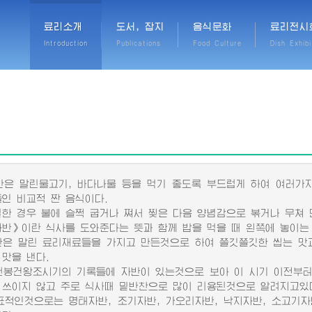
료리소개
도서, 잡지
음식문화
료리전시
Introduction
Publications
Food Culture
Dish Exhibi
 말린물고기, 바다나물 등을 먹기 좋도록 부드럽게 하여 여러가지
들인 비교적 짠 음식이다.
 경우 불에 슬쩍 굽거나 쪄서 찢은 다음 양념감으로 볶거나 무쳐 
》이란 식사를 도와준다는 뜻과 함께 밥을 먹을 때 왼쪽에 놓이는 
 말린 료리재료들을 가지고 만든것으로 하여 쫄깃쫄깃한 씹는 맛과
 맛을 낸다.
건왕조시기의 기록들에 자반이 있는것으로 보아 이 시기 이전부터
 쓰이지 않고 주로 식사때 밑반찬으로 많이 리용된것으로 알려지고있
인것으로는 명태자반, 조기자반, 가오리자반, 낙지자반, 소고기자반