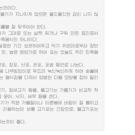
는것이다.
물기가 지나치게 많으면 쫄깃쫄깃한 감이 나지 않
을 잘 맞추어야 한다.
가 그대로 또는 살짝 찌거나 구워 만든 료리로서
민족음식의 하나이다.
일정한 기간 보관하여두고 먹기 위한데로부터 창안
 맛, 높은 영양가로 하여 포는 오늘도 우리 민족음
 장포, 산포, 편포, 포쌈 등으로 나눈다.
음 나무방망이로 두드려 눅신눅신하게 하여 숯불에
는 음식감을 다져서 양념한 다음 모양을 잡아 말리
기, 참새고기 등을, 물고기는 기름기가 비교적 적
 문어, 낙지, 새우 등을 쓴다.
습기가 적은 가을철이나 이른봄에 바람이 잘 통하고
 리용하는데 보통 고기포는 간장으로, 물고기포는
하는것이 좋다.