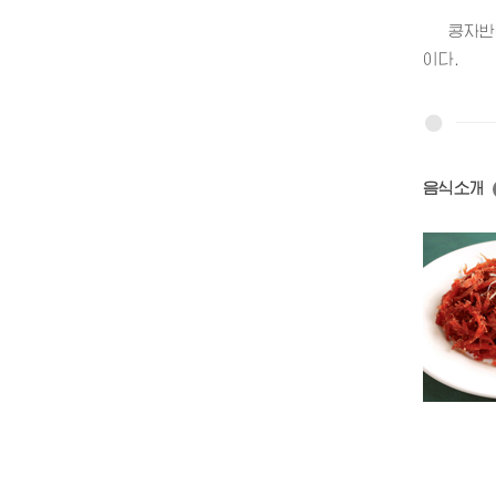
콩자반은 
이다.
음식소개
명태자반(1)
명태자반(