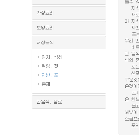
들수 있
자반을
가정료리
재료가
아 자
보양료리
자반은
포는 
우리 
저장음식
비록 
된 음
김치, 식혜
식의 
절임, 젓
포는 
산포는
자반, 포
구운것
훈제
운것이
포재료
은 흰살
단음식, 음료
물고기
해빛이
소금으
포의 