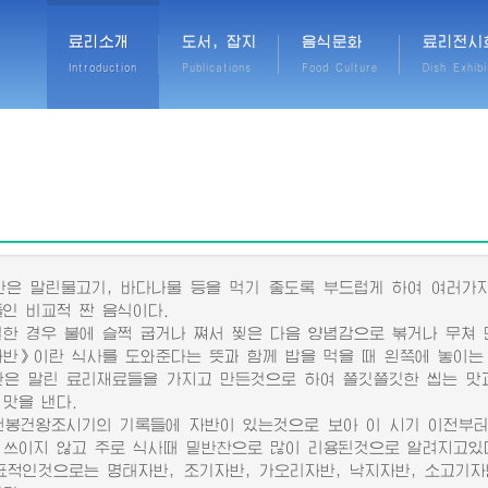
료리소개
도서, 잡지
음식문화
료리전시
Introduction
Publications
Food Culture
Dish Exhibi
 말린물고기, 바다나물 등을 먹기 좋도록 부드럽게 하여 여러가지
들인 비교적 짠 음식이다.
 경우 불에 슬쩍 굽거나 쪄서 찢은 다음 양념감으로 볶거나 무쳐 
》이란 식사를 도와준다는 뜻과 함께 밥을 먹을 때 왼쪽에 놓이는 
 말린 료리재료들을 가지고 만든것으로 하여 쫄깃쫄깃한 씹는 맛과
 맛을 낸다.
건왕조시기의 기록들에 자반이 있는것으로 보아 이 시기 이전부터
 쓰이지 않고 주로 식사때 밑반찬으로 많이 리용된것으로 알려지고있
인것으로는 명태자반, 조기자반, 가오리자반, 낙지자반, 소고기자반