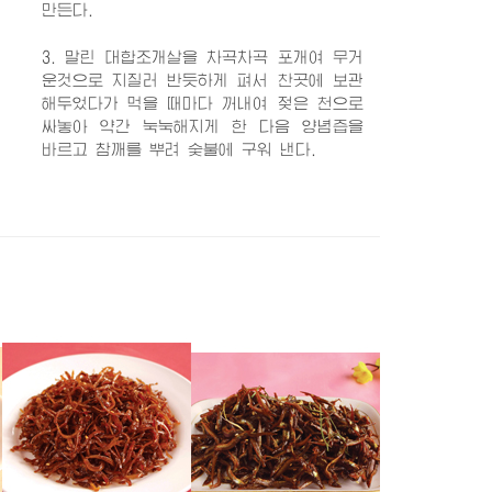
만든다.
3. 말린 대합조개살을 차곡차곡 포개여 무거
운것으로 지질러 반듯하게 펴서 찬곳에 보관
해두었다가 먹을 때마다 꺼내여 젖은 천으로
싸놓아 약간 눅눅해지게 한 다음 양념즙을
바르고 참깨를 뿌려 숯불에 구워 낸다.