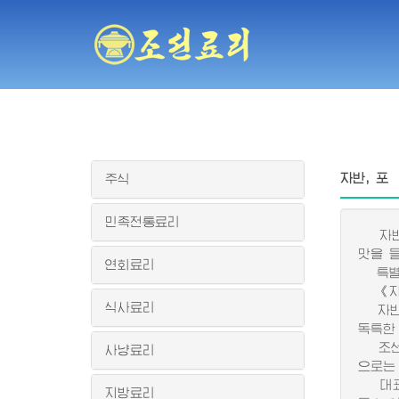
자반, 포
주식
민족전통료리
자반은
맛을 
연회료리
특별한
《자반
식사료리
자반은
독특한
조선봉
사냥료리
으로는
대표적
지방료리