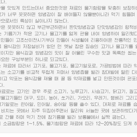
다.
 맛있게 만드는데서 중요한것은 재료의 물기함량을 맞춤히 보장하
 너무 꼿꼿하면 양념감이 잘 배여들지 않을뿐아니라 먹기 힘들며 
반으로서의 특성이 살아나지 않는다.
 꼿꼿하지 않고 부근부근하면서 짠맛양념감과 단맛양념감의 량적비률
기름기가 적은 고기나 물고기를 얇게 편을 내여 양념하여 말리웠다
인민들이 고조선이전시기부터 만들어 식생활에 리용하여온 전통적인 
음식감의 저장설비가 없던 먼 옛날 잡은 짐승의 고기나 물고기를 
식이지만 음식감과 양념감의 맛이 잘 어울린 구수한 맛과 독특한 씹는
중요한 구성부분의 하나로 되고있다.
재료에 따라서 고기포, 물고기포, 물고기알포로, 가공방법에 따라 약포,
 소고기를 비교적 두텁게 저며서 양념즙을 발라 참대발에 말린 다
이고 약포는 음식감을 재울 때 꿀 등 약재료를 넣고 만든것이며 편포
다.
로는 고기인 경우 주로 소고기, 노루고기, 사슴고기, 닭고기, 꿩고
물고기들인 대구, 도미, 농어, 쏘가리, 가오리, 우레기, 행베리 그리고
알로는 련어알, 민어알, 숭어알 등을 쓸수 있다. 대체로 재료를 
 비치는 곳에서 자주 뒤집어주면서 말리워 서늘한 곳에 보관하였다가
로 간을 하며 먹기 전에 참기름을 발라 보통불에서 살짝 굽는다.
소금함량은 1~1.5%, 물기함량은 재료에 따라 12~20%정도 되게 