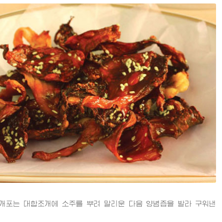
포는 대합조개에 소주를 뿌려 말리운 다음 양념즙을 발라 구워낸