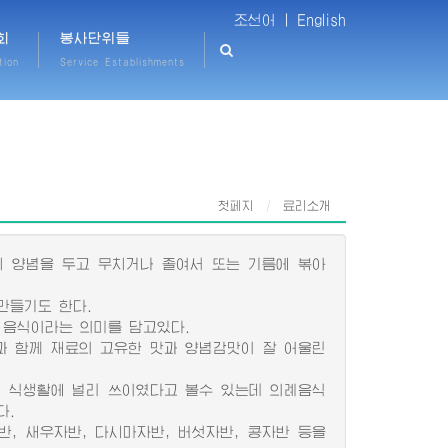
조선어 |
English
회
봉사단위들
tion
Service Establishments
첫페지
료리소개
 양념을 두고 무치거나 졸여서 또는 기름에 볶아
만들기도 한다.
음식이라는 의미를 담고있다.
 함께 재료의 고유한 맛과 양념감맛이 잘 어울린
 식생활에 널리 쓰이였다고 볼수 있는데 의례음식
다.
, 새우자반, 다시마자반, 버섯자반, 콩자반 등을