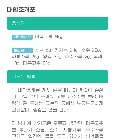
대합조개포
음식감
대합조개 5kg
기본음식감
소금 5g, 참기름 20g, 소주 20g,
보조음식감
사탕가루 25g, 생강 30g, 후추가루 2g, 참깨
10g, 마른고추 20g
만드는 방법
1. 대합조개를 까서 살을 떼내여 깨끗이 손질
한 다음 절반 쪼개여 펴놓고 소주를 뿌려 바
람이 잘 통하는 그늘진 곳에서 누긋누긋하게
말리운다. 생강은 편을 낸다.
2. 남비에 참기름을 두르고 생강편, 마른고추
를 볶다가 소금, 소주, 사탕가루, 후추가루
그리고 약간의 물을 두고 끓여서 양념즙을