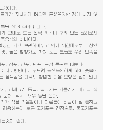
는것이다.
물기가 지나치게 많으면 쫄깃쫄깃한 감이 나지 않
을 잘 맞추어야 한다.
가 그대로 또는 살짝 찌거나 구워 만든 료리로서
민족음식의 하나이다.
일정한 기간 보관하여두고 먹기 위한데로부터 창안
 맛, 높은 영양가로 하여 포는 오늘도 우리 민족음
 장포, 산포, 편포, 포쌈 등으로 나눈다.
음 나무방망이로 두드려 눅신눅신하게 하여 숯불에
는 음식감을 다져서 양념한 다음 모양을 잡아 말리
기, 참새고기 등을, 물고기는 기름기가 비교적 적
 문어, 낙지, 새우 등을 쓴다.
습기가 적은 가을철이나 이른봄에 바람이 잘 통하고
 리용하는데 보통 고기포는 간장으로, 물고기포는
하는것이 좋다.