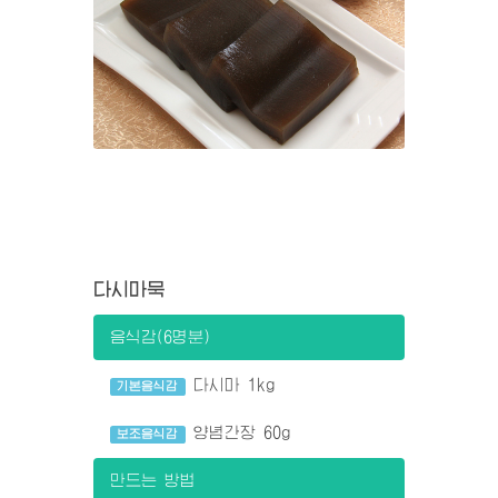
다시마묵
음식감(6명분)
다시마 1kg
기본음식감
양념간장 60g
보조음식감
만드는 방법