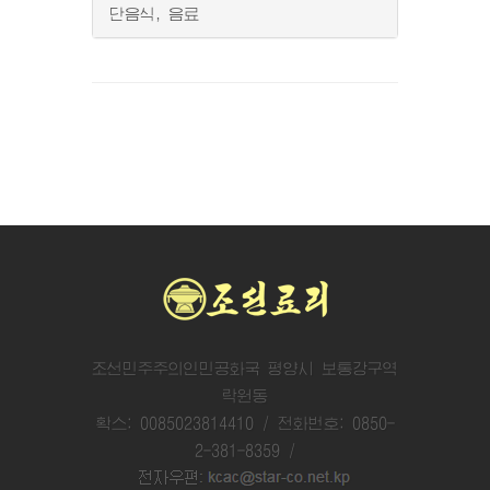
단음식, 음료
조선민주주의인민공화국 평양시 보통강구역
락원동
확스: 0085023814410 / 전화번호: 0850-
2-381-8359 /