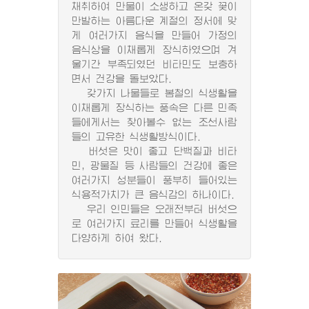
채취하여 만물이 소생하고 온갖 꽃이
만발하는 아름다운 계절의 정서에 맞
게 여러가지 음식을 만들어 가정의
음식상을 이채롭게 장식하였으며 겨
울기간 부족되였던 비타민도 보충하
면서 건강을 돌보았다.
갖가지 나물들로 봄철의 식생활을
이채롭게 장식하는 풍속은 다른 민족
들에게서는 찾아볼수 없는 조선사람
들의 고유한 식생활방식이다.
버섯은 맛이 좋고 단백질과 비타
민, 광물질 등 사람들의 건강에 좋은
여러가지 성분들이 풍부히 들어있는
식용적가치가 큰 음식감의 하나이다.
우리 인민들은 오래전부터 버섯으
로 여러가지 료리를 만들어 식생활을
다양하게 하여 왔다.