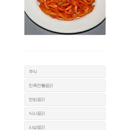
주식
민족전통료리
연회료리
식사료리
사냥료리