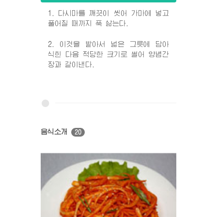
1. 다시마를 깨끗이 씻어 가마에 넣고
풀어질 때까지 푹 삶는다.
2. 이것을 밭아서 넓은 그릇에 담아
식힌 다음 적당한 크기로 썰어 양념간
장과 같이낸다.
음식소개
20