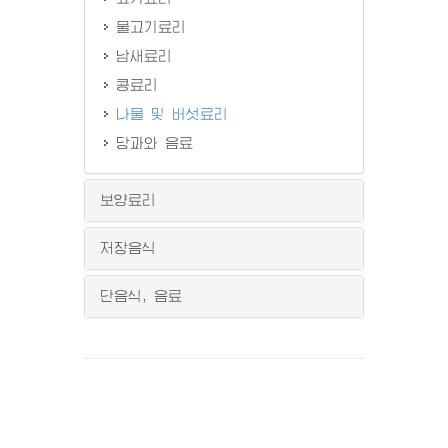
물고기료리
남새료리
콩료리
나물 및 버섯료리
당과와 음료
보양료리
저장음식
단음식, 음료