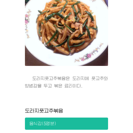
도라지풋고추볶음은 도라지에 풋고추와
양념감을 두고 볶은 료리이다.
도라지풋고추볶음
음식감(5명분)