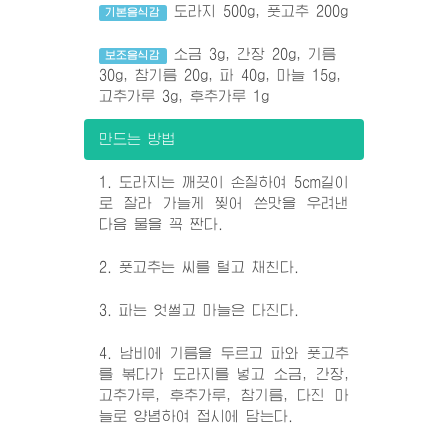
도라지 500g, 풋고추 200g
기본음식감
소금 3g, 간장 20g, 기름
보조음식감
30g, 참기름 20g, 파 40g, 마늘 15g,
고추가루 3g, 후추가루 1g
만드는 방법
1. 도라지는 깨끗이 손질하여 5cm길이
로 잘라 가늘게 찢어 쓴맛을 우려낸
다음 물을 꼭 짠다.
2. 풋고추는 씨를 털고 채친다.
3. 파는 엇썰고 마늘은 다진다.
4. 남비에 기름을 두르고 파와 풋고추
를 볶다가 도라지를 넣고 소금, 간장,
고추가루, 후추가루, 참기름, 다진 마
늘로 양념하여 접시에 담는다.