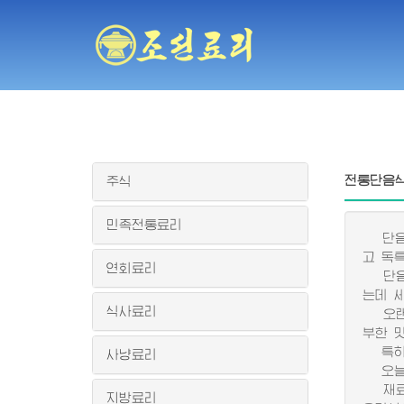
전통단음
주식
민족전통료리
단음식
고 독
연회료리
단음식
는데 
식사료리
오랜 
부한 
특히 
사냥료리
오늘 
재료의
지방료리