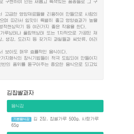
로 구현하여 만든 새롭고 특색있는 품종들로 그 구
 고급한 영양재료들을 리용하여 만들므로 사람의
으며 따라서 입맛이 특별히 좋고 영양효과가 높을
병적현상막기 등 여러가지 좋은 작용을 한다.
가루상태나 풀림액상태 또는 1차적으로 가공된 재
인삼, 생강, 도라지 등 갖가지 과일들과 씨앗류, 여러
 보아도 매우 효률적인 음식이다.
갖가지형식의 장식기법들이 적극 도입되여 만들어지
전반의 품위를 돋구어주는 중요한 음식으로 되고있
김찹쌀과자
음식감
김 2장, 찹쌀가루 500g, 사탕가루
기본음식감
65g