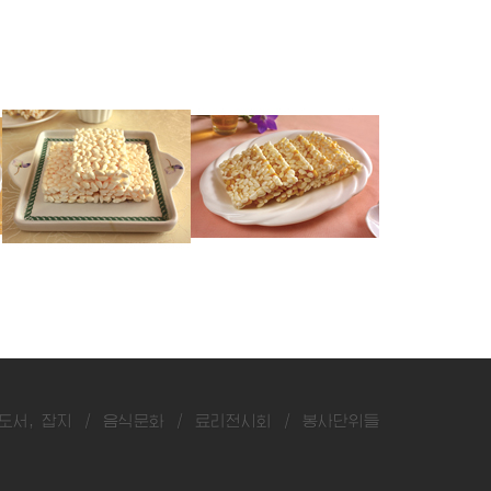
쌀강정
쌀잣강정
쌀락화생강정
도서, 잡지
/
음식문화
/
료리전시회
/
봉사단위들