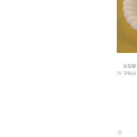
김찹쌀과자
가 구워서