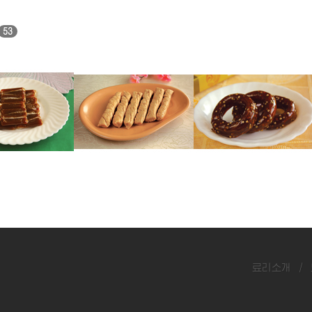
53
참깨엿
들깨엿
료리소개
/