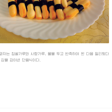
는 찹쌀가루와 사탕가루, 물을 두고 반죽하여 찐 다음 말리웠다
 김을 감아낸 단음식이다.