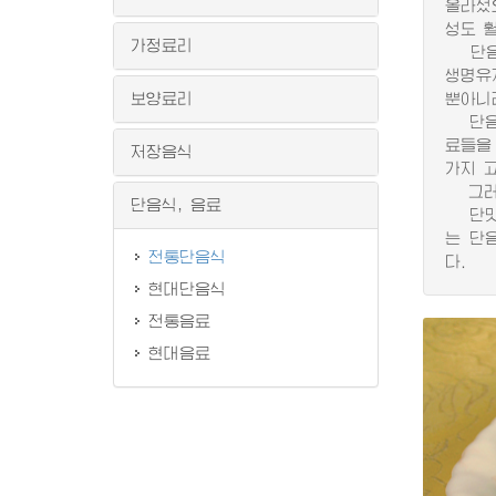
올라섰
성도 
가정료리
단음식
생명유
보양료리
뿐아니
단음식
료들을 
저장음식
가지 
그러므
단음식, 음료
단맛과
는 단
전통단음식
다.
현대단음식
전통음료
현대음료