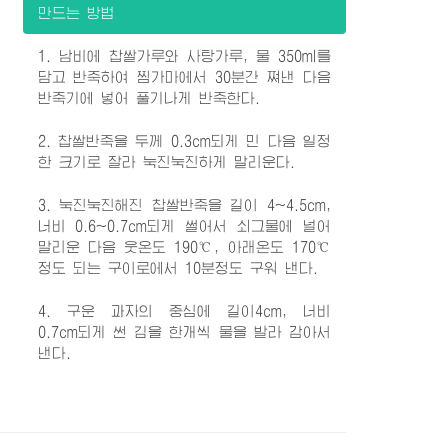
만드는 방법
1. 남비에 찹쌀가루와 사탕가루, 물 350ml를
담고 반죽하여 찜가마에서 30분간 쪄낸 다음
반죽기에 넣어 풀기나게 반죽한다.
2. 찹쌀반죽을 두께 0.3cm되게 민 다음 일정
한 크기로 잘라 눅진눅진하게 말리운다.
3. 눅진눅진해진 찹쌀반죽을 길이 4~4.5cm,
너비 0.6~0.7cm되게 썰어서 쇠그물에 널어
말리운 다음 웃온도 190℃, 아래온도 170℃
정도 되는 구이로에서 10분정도 구워 낸다.
4. 구운 과자의 중심에 길이4cm, 너비
0.7cm되게 썬 김을 한개씩 물을 발라 감아서
낸다.