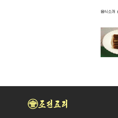
음식소개
찹쌀엿
찰수수엿