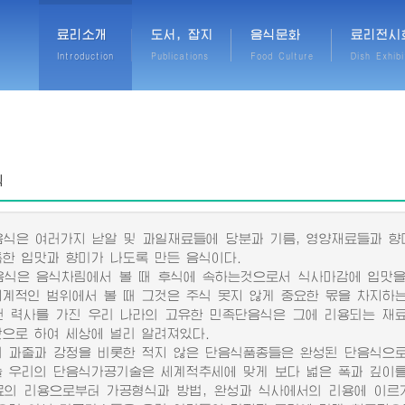
료리소개
도서, 잡지
음식문화
료리전시
Introduction
Publications
Food Culture
Dish Exhibi
식
은 여러가지 낟알 및 과일재료들에 당분과 기름, 영양재료들과 향
특한 입맛과 향미가 나도록 만든 음식이다.
은 음식차림에서 볼 때 후식에 속하는것으로서 식사마감에 입맛을
세계적인 범위에서 볼 때 그것은 주식 못지 않게 중요한 몫을 차지하
력사를 가진 우리 나라의 고유한 민족단음식은 그에 리용되는 재료
맛으로 하여 세상에 널리 알려져있다.
과줄과 강정을 비롯한 적지 않은 단음식품종들은 완성된 단음식으로
우리의 단음식가공기술은 세계적추세에 맞게 보다 넓은 폭과 깊이를
 리용으로부터 가공형식과 방법, 완성과 식사에서의 리용에 이르