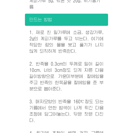
계피가루 5g, 닦은 잣 20g, 튀기용기
름
만드는 방법
1. 채로 친 밀가루에 소금, 생강가루,
2g의 계피가루를 두고 섞는다. 여기에
적당한 량의 물을 붓고 풀기가 나지
않게 되직하게 반죽한다.
2. 반죽을 0.3cm의 두께로 밀어 길이
10cm, 너비 3cm정도 되게 자른 다음
길이방향으로 가운데부분에 칼에임을
주고 반죽의 한쪽끝을 칼에임을 준 부
분으로 뽑아준다.
3. 매자모양의 반죽을 160℃정도 되는
기름에서 연한 밤색이 나게 튀긴 다음
조청에 담그어놓는다. 닦은 잣은 다진
다.
4. 튀기에 조청이 배면 건져 그릇에