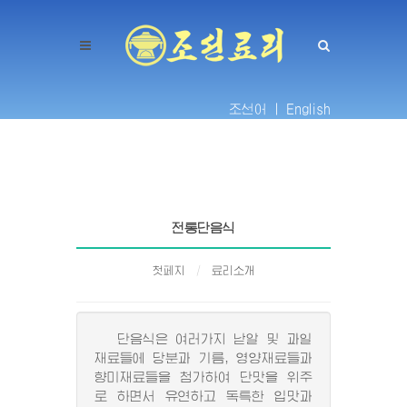
조선어 |
English
전통단음식
첫페지
료리소개
단음식은 여러가지 낟알 및 과일
재료들에 당분과 기름, 영양재료들과
향미재료들을 첨가하여 단맛을 위주
로 하면서 유연하고 독특한 입맛과