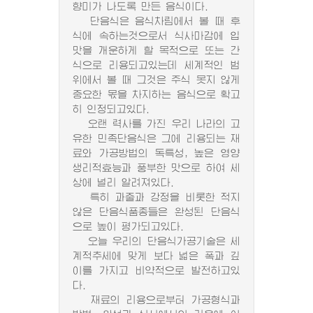
향미가 나도록 만든 음식이다.
단음식은 음식차림에서 볼 때 후
식에 속하는것으로서 식사마감에 입
맛을 개운하게 할 목적으로 또는 간
식으로 리용되고있는데 세계적인 범
위에서 볼 때 그것은 주식 못지 않게
중요한 몫을 차지하는 음식으로 확고
히 인정되고있다.
오랜 력사를 가진 우리 나라의 고
유한 민족단음식은 그에 리용되는 재
료와 가공방법의 독특성, 높은 영양
생리적효능과 풍부한 맛으로 하여 세
상에 널리 알려져있다.
특히 과줄과 강정을 비롯한 적지
않은 단음식품종들은 완성된 단음식
으로 높이 평가되고있다.
오늘 우리의 단음식가공기술은 세
계적추세에 맞게 보다 넓은 폭과 깊
이를 가지고 비약적으로 발전하고있
다.
재료의 리용으로부터 가공형식과