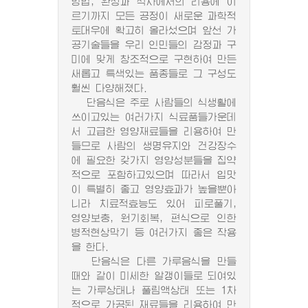
방법, 완성과 식사에서의 리용에 이
르기까지 모든 공정이 새로운 과학적
토대우에 확고히 올라섰으며 앞선 가
공기술들을 우리 인민들의 감정과 구
미에 맞게 창조적으로 구현하여 만든
새롭고 특색있는 품종들로 그 구성도
훨씬 다양해졌다.
단음식은 주로 사람들의 식생활에
쓰이고있는 여러가지 식료품들가운데
서 고급한 영양재료들을 리용하여 만
들므로 사람의 생명유지와 건강장수
에 필요한 갖가지 영양성분들을 집약
적으로 포함하고있으며 따라서 입맛
이 특별히 좋고 영양효과가 높을뿐아
니라 치료적효능도 있어 피로풀기,
영양보충, 원기회복, 편식으로 인한
병적현상막기 등 여러가지 좋은 작용
을 한다.
단음식은 다른 가루음식을 만들
때와 같이 미세한 알갱이들로 되여있
는 가루상태나 풀림액상태 또는 1차
적으로 가공된 재료들을 리용하여 만