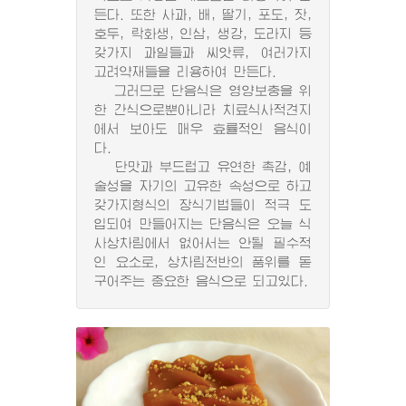
든다. 또한 사과, 배, 딸기, 포도, 잣,
호두, 락화생, 인삼, 생강, 도라지 등
갖가지 과일들과 씨앗류, 여러가지
고려약재들을 리용하여 만든다.
그러므로 단음식은 영양보충을 위
한 간식으로뿐아니라 치료식사적견지
에서 보아도 매우 효률적인 음식이
다.
단맛과 부드럽고 유연한 촉감, 예
술성을 자기의 고유한 속성으로 하고
갖가지형식의 장식기법들이 적극 도
입되여 만들어지는 단음식은 오늘 식
사상차림에서 없어서는 안될 필수적
인 요소로, 상차림전반의 품위를 돋
구어주는 중요한 음식으로 되고있다.