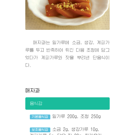
매자과는 밀가루에 소금, 생강, 계피가
루를 두고 반죽하여 튀긴 다음 조청에 담그
었다가 계피가루와 잣을 뿌려낸 단음식이
다.
매자과
음식감
밀가루 200g, 조청 250g
기본음식감
소금 2g, 생강가루 10g,
보조음식감