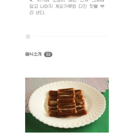
담고 나머지 계피가루와 다진 잣을 뿌
려 낸다.
음식소개
53