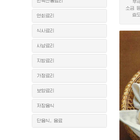
민족전통료리
부재료로
소금 
효모와
연회료리
식사료리
사냥료리
지방료리
가정료리
보양료리
저장음식
단음식, 음료