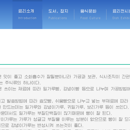
료리소개
도서, 잡지
음식문화
료리전시
Introduction
Publications
Food Culture
Dish Exhibi
맛이 좋고 소화흡수가 잘될뿐아니라 가공과 보관, 식사조직이 간편
는 주식류의 하나이다.
쓰이는 재료에 따라 밀가루빵, 강냉이빵 등으로 나누며 가공방법에 
 발효방법에 따라 효모빵, 쉬움빵으로 나누고 넣는 부재료에 따라 팥
만드는데는 밀가루와 강냉이가루, 귀밀가루, 보리가루 등이 쓰인다.
데서도 밀가루는 부질단백질이 많기때문에 빵이 잘 된다.
가루는 가루가 성글고 부질을 이루는 성분이 없으므로 빵이 잘 되
로 강냉이가루는 변성시켜 쓰는것이 좋다.