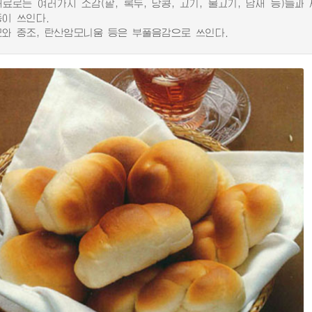
는 여러가지 소감(팥, 록두, 당콩, 고기, 물고기, 남새 등)들과 사탕
등이 쓰인다.
 중조, 탄산암모니움 등은 부풀음감으로 쓰인다.