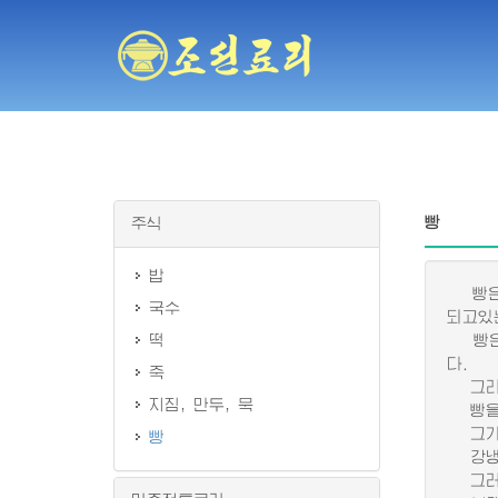
빵
주식
밥
빵은 
국수
되고있
떡
빵은 
다.
죽
그리고
지짐, 만두, 묵
빵을 
그가운
빵
강냉이
그러므