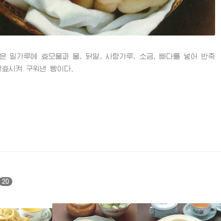
밀가루에 효모물과 물, 닭알, 사탕가루, 소금, 빠다를 넣어 반죽
발효시켜 구워낸 빵이다.
20