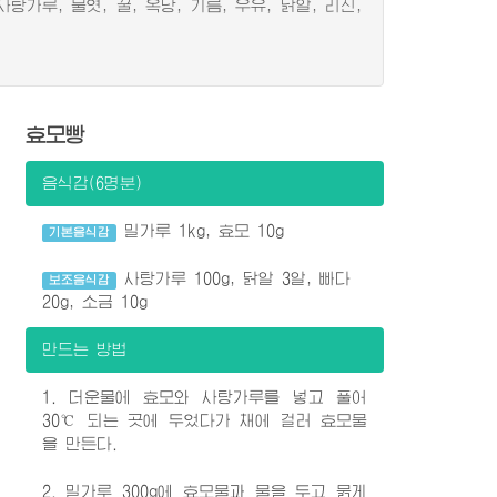
가루, 물엿, 꿀, 옥당, 기름, 우유, 닭알, 리진,
효모빵
음식감(6명분)
밀가루 1kg, 효모 10g
기본음식감
사탕가루 100g, 닭알 3알, 빠다
보조음식감
20g, 소금 10g
만드는 방법
1. 더운물에 효모와 사탕가루를 넣고 풀어
30℃ 되는 곳에 두었다가 채에 걸러 효모물
을 만든다.
2. 밀가루 300g에 효모물과 물을 두고 묽게