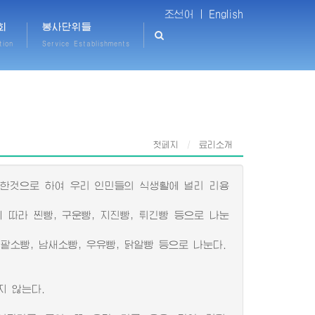
조선어 |
English
회
봉사단위들
tion
Service Establishments
첫페지
료리소개
한것으로 하여 우리 인민들의 식생활에 널리 리용
따라 찐빵, 구운빵, 지진빵, 튀긴빵 등으로 나눈
소빵, 남새소빵, 우유빵, 닭알빵 등으로 나눈다.
지 않는다.