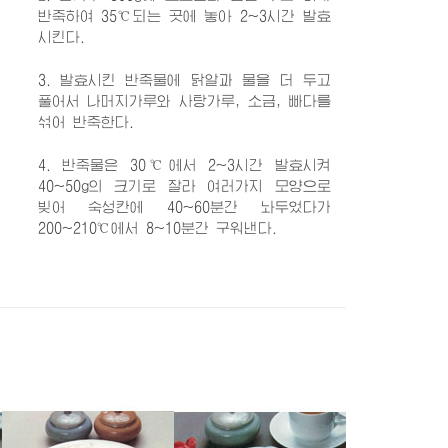
반죽하여 35℃되는 곳에 놓아 2~3시간 발효
시킨다.
3. 발효시킨 반죽물에 닭알과 물을 더 두고
풀어서 나머지가루와 사탕가루, 소금, 빠다를
섞어 반죽한다.
4. 반죽물은 30℃에서 2~3시간 발효시켜
40~50g의 크기로 잘라 여러가지 모양으로
빚어 숙성칸에 40~60분간 놔두었다가
200~210℃에서 8~10분간 구워낸다.