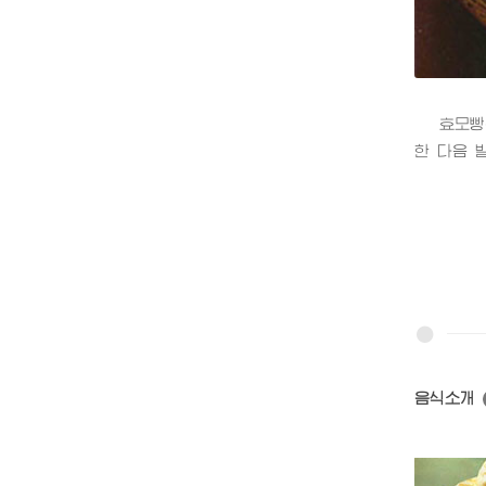
효모빵은 
한 다음 
음식소개