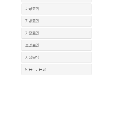
사냥료리
지방료리
가정료리
보양료리
저장음식
단음식, 음료