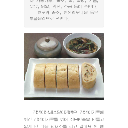
과 사탕가루, 물엿, 꿀, 옥당, 기름,
우유, 닭알, 리진, 소금 등이 쓰인다.
효모와 중조, 탄산암모니움 등은
부풀음감으로 쓰인다.
강냉이남새소말이찜빵은 강냉이가루에
튀긴 강냉이가루를 섞어 쉬움반죽을 만들고
얇게 민 다음 남새소를 펴고 말아서 찐 빵