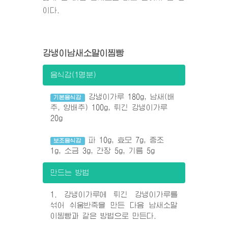
이다.
강냉이남새소말이찜빵
음식감(1명분)
강냉이가루 180g, 남새(배
기본음식감
추, 양배추) 100g, 튀긴 강냉이가루
20g
파 10g, 효모 7g, 중조
보조음식감
1g, 소금 3g, 간장 5g, 기름 5g
만드는 방법
1. 강냉이가루에 튀긴 강냉이가루를
섞어 쉬움반죽을 만든 다음 남새소말
이찜빵과 같은 방법으로 만든다.