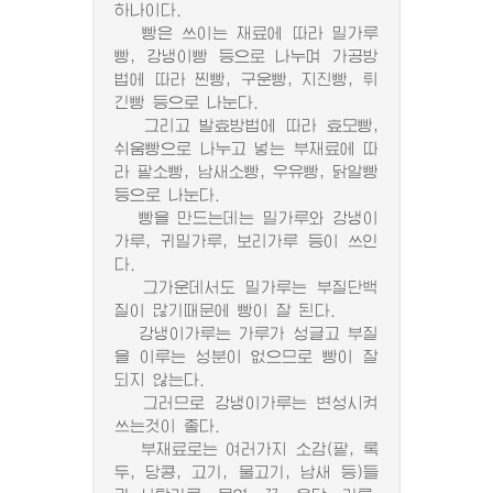
하나이다.
빵은 쓰이는 재료에 따라 밀가루
빵, 강냉이빵 등으로 나누며 가공방
법에 따라 찐빵, 구운빵, 지진빵, 튀
긴빵 등으로 나눈다.
그리고 발효방법에 따라 효모빵,
쉬움빵으로 나누고 넣는 부재료에 따
라 팥소빵, 남새소빵, 우유빵, 닭알빵
등으로 나눈다.
빵을 만드는데는 밀가루와 강냉이
가루, 귀밀가루, 보리가루 등이 쓰인
다.
그가운데서도 밀가루는 부질단백
질이 많기때문에 빵이 잘 된다.
강냉이가루는 가루가 성글고 부질
을 이루는 성분이 없으므로 빵이 잘
되지 않는다.
그러므로 강냉이가루는 변성시켜
쓰는것이 좋다.
부재료로는 여러가지 소감(팥, 록
두, 당콩, 고기, 물고기, 남새 등)들