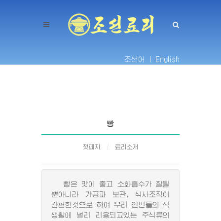
조선어 |
English
빵
첫페지
료리소개
빵은 맛이 좋고 소화흡수가 잘될
뿐아니라 가공과 보관, 식사조직이
간편한것으로 하여 우리 인민들의 식
생활에 널리 리용되고있는 주식류의