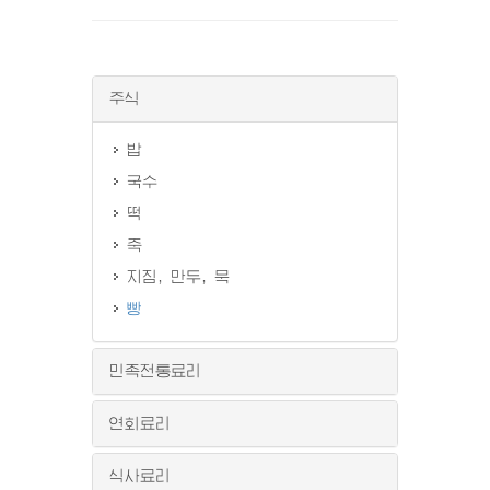
주식
밥
국수
떡
죽
지짐, 만두, 묵
빵
민족전통료리
연회료리
식사료리