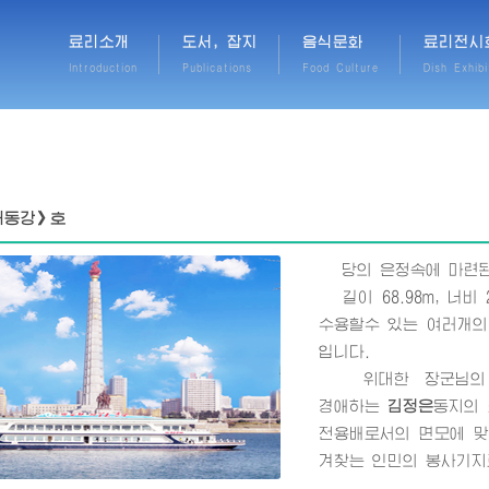
료리소개
도서, 잡지
음식문화
료리전시
Introduction
Publications
Food Culture
Dish Exhibi
대동강》호
당의 은정속에 마련된
길이 68.98m, 너비 
수용할수 있는 여러개의
입니다.
위대한 장군님
의
경애하는
김정은
동지
의
전용배로서의 면모에 맞
겨찾는 인민의 봉사기지