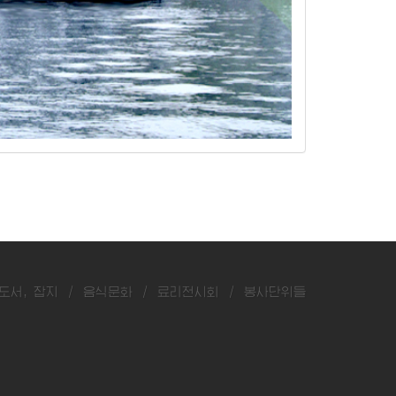
《대
도서, 잡지
/
음식문화
/
료리전시회
/
봉사단위들