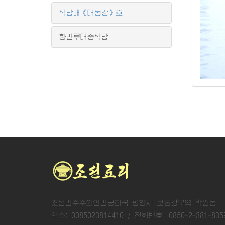
식당배《대동강》호
향만루대중식당
조선민주주의인민공화국 평양시 보통강구역 락원동
확스: 0085023814410 / 전화번호: 0850-2-381-835