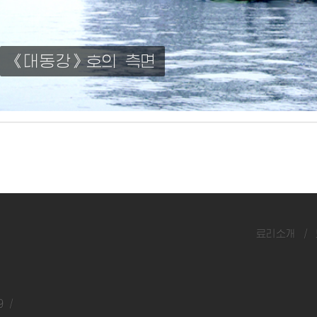
《대동강》호의 측면
료리소개
/
9 /