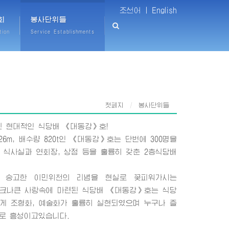
조선어 |
English
회
봉사단위들
tion
Service Establishments
첫페지
봉사단위들
 현대적인 식당배 《대동강》호!
26m, 배수량 820t인 《대동강》호는 단번에 300명을
 식사실과 연회장, 상점 등을 훌륭히 갖춘 2층식당배
 숭고한 이민위천의 리념을 현실로 꽃피워가시는
 크나큰 사랑속에 마련된 식당배 《대동강》호는 식당
게 조형화, 예술화가 훌륭히 실현되였으며 누구나 즐
로 흥성이고있습니다.