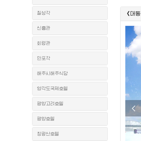
칠성각
《대동
신흥관
회령관
만포각
해주시해주식당
양각도국제호텔
평양고려호텔
평양호텔
창광산호텔