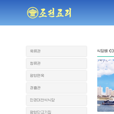
식당배《
옥류관
청류관
평양면옥
경흥관
만경대천석식당
평양단고기집