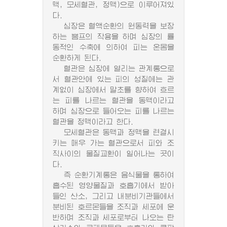
맥, 모세혈관, 정맥)으로 이루어져있
다.
심장은 혈액순환의 원동력을 보장
하는 뽐프의 작용을 하며 심장의 률
동적인 수축에 의하여 피는 온몸을
순환하게 된다.
혈관은 심장에 열리는 관계통으로
서 혈관안에 있는 피의 성질에는 관
계없이 심장에서 말초를 향하여 흐르
는 피를 나르는 혈관을 동맥이라고
하며 심장으로 들어오는 피를 나르는
혈관을 정맥이라고 한다.
모세혈관은 동맥과 정맥을 련결시
키는 매우 가는 혈관으로서 피와 조
직사이의 물질교환이 일어나는 곳이
다.
즉 순환기계통은 음식물을 통하여
흡수된 영양물질과 호흡기에서 받아
들인 산소, 그리고 내분비기관들에서
분비된 호르몬들을 조직과 세포에 운
반하며 조직과 세포로부터 나오는 탄