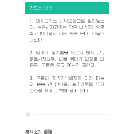
만드는 방법
1. 돼지고기는 나박모양으로 썰어놓는
다. 붉은사자고추는 작은 나박모양으로
썰고 방아풀과 파는 송송 썬다. 마늘은
다진다.
2. 남비에 참기름을 두르고 돼지고기,
붉은사자고추, 파를 볶다가 된장과 띄
운콩, 국물을 두고 20분간 끓인다.
3. 국물이 자박자박해지면 다진 마늘
과 송송 썬 방아풀, 후추가루를 두고
한소끔 끓여 그릇에 담아 낸다.
음식소개
52