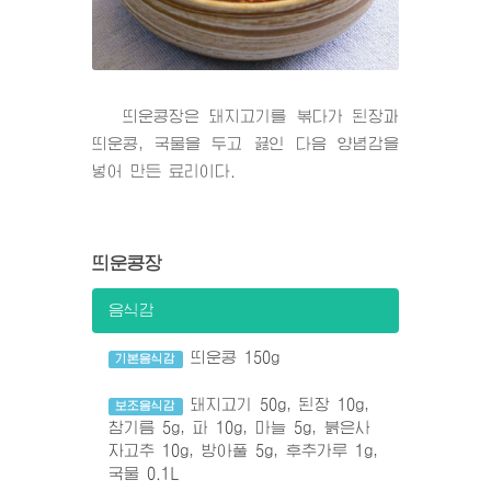
띄운콩장은 돼지고기를 볶다가 된장과
띄운콩, 국물을 두고 끓인 다음 양념감을
넣어 만든 료리이다.
띄운콩장
음식감
띄운콩 150g
기본음식감
돼지고기 50g, 된장 10g,
보조음식감
참기름 5g, 파 10g, 마늘 5g, 붉은사
자고추 10g, 방아풀 5g, 후추가루 1g,
국물 0.1L