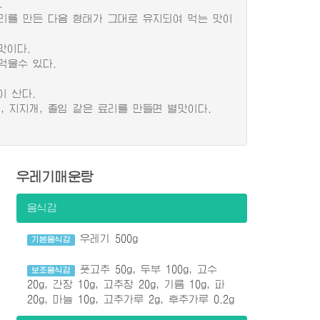
.
를 만든 다음 형태가 그대로 유지되여 먹는 맛이
맛이다.
먹을수 있다.
 산다.
 지지개, 졸임 같은 료리를 만들면 별맛이다.
우레기매운탕
음식감
우레기 500g
기본음식감
풋고추 50g, 두부 100g, 고수
보조음식감
20g, 간장 10g, 고추장 20g, 기름 10g, 파
20g, 마늘 10g, 고추가루 2g, 후추가루 0.2g