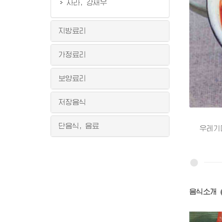
자라, 강새우
지방료리
가정료리
보양료리
저장음식
단음식, 음료
우레기매운
음식소개