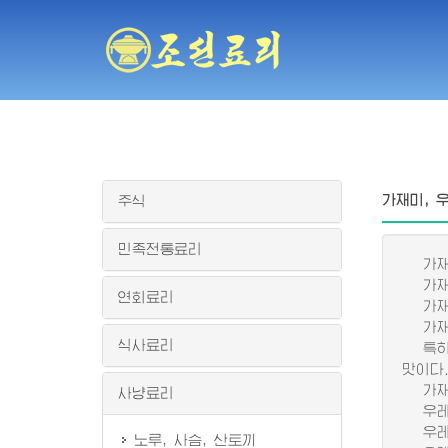
가재미, 
주식
민족전통료리
가재미
가재미
연회료리
가재미
가재미
식사료리
특히 
맛이다
가재미
사냥료리
우레기
우레기
노루, 사슴, 산토끼