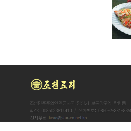
가재미양념장구이
가재미찜
조선민주주의인민공화국 평양시 보통강구역 락원동
확스: 0085023814410 / 전화번호: 0850-2-381-835