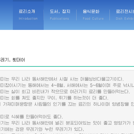
료리소개
도서, 잡지
음식문화
료리전시
Introduction
Publications
Food Culture
Dish Exhibi
우레기, 횟대어
는 우리 나라 동서해안에서 사철 사는 머물성바다물고기이다.
잡이시기는 동해에서는 4~8월, 서해에서는 5~6월이며 주로 낚시나
는 살이 희고 비린내가 적으므로 여러가지 료리를 만들어먹는다.
는 회를 쳐도 좋지만 구이, 튀기를 하는것이 더 좋다.
가재미매운탕은 사람들의 인기를 끄는 료리의 하나이며 양념장을 만
.
로 식혜를 만들어먹어도 좋다.
는 우리 나라 동서해안에 널리 분포되여있는 맛이 좋고 영양가가 
에는 검은 우레기와 누런 우레기가 있다,