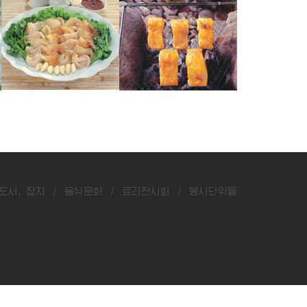
가재미회
우레기성게알젓즙구이
우레기매운탕
도서, 잡지
/
음식문화
/
료리전시회
/
봉사단위들