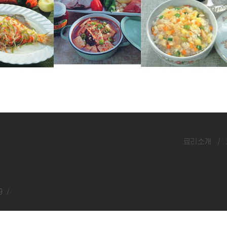
가재미매운탕
가재미비빔밥
료리소개
/
9 /