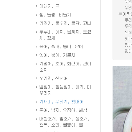
우레기
메돼지, 곰
우레기
특이하
꿩, 들꿩, 비둘기
우레기
기러기, 물오리, 물닭, 고니
우레기
두루미, 어치, 물까치, 도요
식혜중
새, 참새
횟대어
횟대어
숭어, 송어, 농어, 은어
횟대어
잉어, 붕어, 가물치
기념어, 초어, 화련어, 편어,
준치
쏘가리, 산천어
뱀장어, 칠성장어, 메기, 미
꾸라지
가재미, 우레기, 횟대어
문어, 낙지, 오징어, 해삼
대합조개, 밥조개, 섭조개,
전복, 소라, 골뱅이, 굴