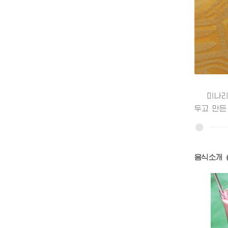
미나리즙
두고 만든
음식소개