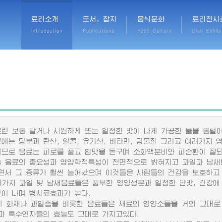
료리소개
도서, 잡지
음식문화
료리전시
Introduction
Publications
Food Culture
Dish Exhibi
 보통 달거나 시원하게 또는 일정한 맛이 나게 가공한 물을 통털어
는 당분과 탄산, 알콜, 유기산, 비타민, 광물질 그리고 여러가지 
로 음료는 피로를 풀고 입맛을 돋구며 소화액분비와 피순환이 잘되게
음료의 중요성과 영양학적특성이 전면적으로 밝혀지고 과일과 남새
면서 그 종류가 훨씬 늘어났으며 이것들은 사람들의 건강을 보호하고
지 과일 및 남새음료들은 풍부한 영양성분과 일정한 단맛, 건강에
맛이 나며 병치료효과가 높다.
화채나 과일즙을 비롯한 음료들은 재료의 영양소들을 거의 그대로
과 특수인자들의 효능도 그대로 가지고있다.