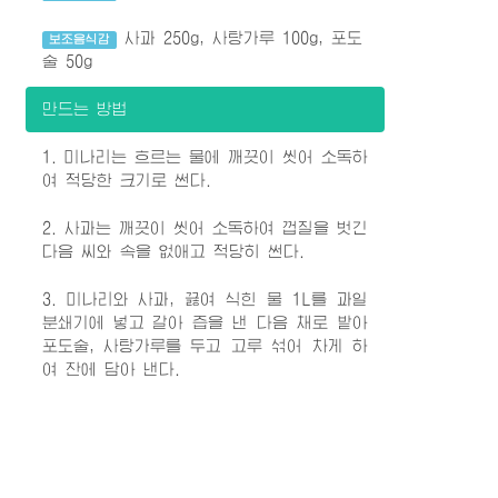
사과 250g, 사탕가루 100g, 포도
보조음식감
술 50g
만드는 방법
1. 미나리는 흐르는 물에 깨끗이 씻어 소독하
여 적당한 크기로 썬다.
2. 사과는 깨끗이 씻어 소독하여 껍질을 벗긴
다음 씨와 속을 없애고 적당히 썬다.
3. 미나리와 사과, 끓여 식힌 물 1L를 과일
분쇄기에 넣고 갈아 즙을 낸 다음 채로 밭아
포도술, 사탕가루를 두고 고루 섞어 차게 하
여 잔에 담아 낸다.