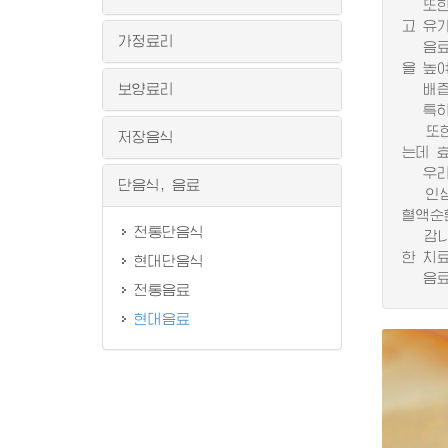
또한 
고 유
가정료리
음료는
을 높
보양료리
배즙이
특히 
또한 
저장음식
는데 
우리 
단음식, 음료
인삼에
혈액순
전통단음식
감나무
한 치
현대단음식
음료는
전통음료
현대음료