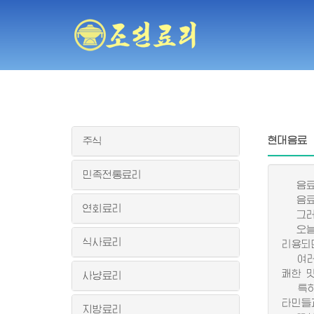
현대음료
주식
민족전통료리
음료란
음료에
연회료리
그러므
오늘 
식사료리
리용되
여러가
쾌한 
사냥료리
특히 
타민들
지방료리