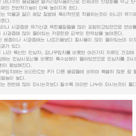
대다수의 음료들은 알카리성식품이므로 인체내의 산성화를 막고 산
기체의 전반적기능이 더욱 높아지게 한다.
 약물과 달리 해당 질병에 특이적으로 작용하는것이 아니라 유기
여준다.
나 사과즙은 유기산과 펙틴물질들을 많이 포함하고있으므로 변비를 
사과즙에 많이 들어있는 카로틴은 피부의 탄력성을 높여준다.
배즙이나 사과즙에는 나트리움보다 칼시움이 많이 들어있는데 이것
효과가 있다.
나라 특산인 인삼차, 감나무잎차를 비롯한 여러가지 차류도 건강에 
는 인삼사포닌을 비롯한 특수성분이 들어있으므로 인삼차를 마시면
환이 왕성해진다.
잎차에는 비타민C와 P가 다른 음료들에 비하여 특별히 많은 량 들
료효능이 높다.
 한번에 많이 마시는것보다 될수록 여러번 나누어 마시는것이 좋다