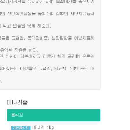
-알카리평형을 유지하게 하며 물질대사를 촉진시키
체의 전반적반응성을 높여주며 질병의 자연치유능력
막고 변통을 낫게 해준다.
들은 고혈압, 동맥경화증, 심장질환을 예방치료하
유익한 작용을 한다.
 입안이 거뜬해지고 피로가 빨리 풀리며 온몸의
어있는데 이것들은 고혈압, 당뇨병, 위병 등에 대
.
미나리즙
음식감
미나리 1kg
기본음식감