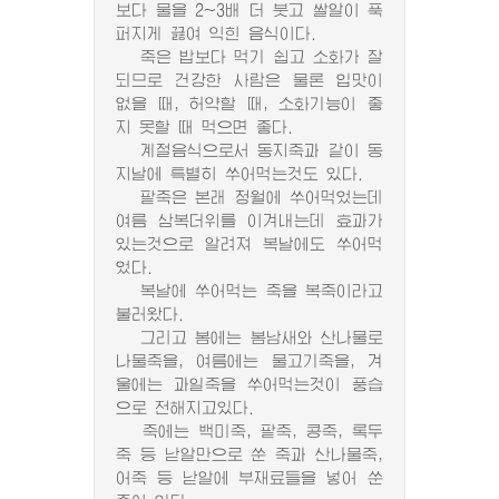
보다 물을 2~3배 더 붓고 쌀알이 푹
퍼지게 끓여 익힌 음식이다.
죽은 밥보다 먹기 쉽고 소화가 잘
되므로 건강한 사람은 물론 입맛이
없을 때, 허약할 때, 소화기능이 좋
지 못할 때 먹으면 좋다.
계절음식으로서 동지죽과 같이 동
지날에 특별히 쑤어먹는것도 있다.
팥죽은 본래 정월에 쑤어먹었는데
여름 삼복더위를 이겨내는데 효과가
있는것으로 알려져 복날에도 쑤어먹
었다.
복날에 쑤어먹는 죽을 복죽이라고
불러왔다.
그리고 봄에는 봄남새와 산나물로
나물죽을, 여름에는 물고기죽을, 겨
울에는 과일죽을 쑤어먹는것이 풍습
으로 전해지고있다.
죽에는 백미죽, 팥죽, 콩죽, 록두
죽 등 낟알만으로 쑨 죽과 산나물죽,
어죽 등 낟알에 부재료들을 넣어 쑨