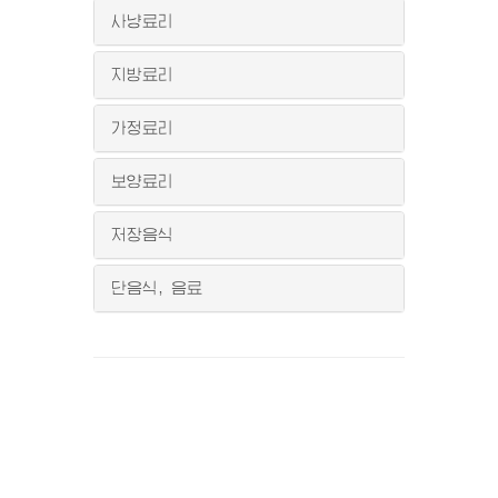
사냥료리
지방료리
가정료리
보양료리
저장음식
단음식, 음료