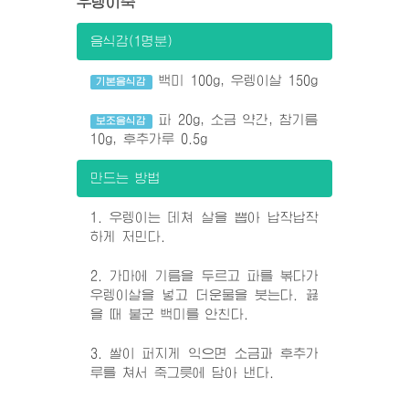
우렝이죽
음식감(1명분)
백미 100g, 우렝이살 150g
기본음식감
파 20g, 소금 약간, 참기름
보조음식감
10g, 후추가루 0.5g
만드는 방법
1. 우렝이는 데쳐 살을 뽑아 납작납작
하게 저민다.
2. 가마에 기름을 두르고 파를 볶다가
우렝이살을 넣고 더운물을 붓는다. 끓
을 때 붙군 백미를 안친다.
3. 쌀이 퍼지게 익으면 소금과 후추가
루를 쳐서 죽그릇에 담아 낸다.