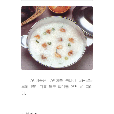
우렝이죽은 우렝이를 볶다가 더운물을
부어 끓인 다음 불군 백미를 안쳐 쑨 죽이
다.