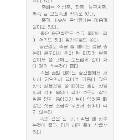
죽이 있다.
죽에는 인삼죽, 잣죽, 살구씨죽,
깨죽 등 보신죽과 약죽도 있다.
죽과 비슷한 음식류에는 미음과
응이도 있다.
죽은 옹근쌀로도 쑤고 물망에 갈
아 쑤기도 하며 쌀가루로도 쑨다.
옹근쌀로 죽을 쑬 때에는 쌀을 충
분히 불구어서 쒀야 잘 퍼지며 쌀을
갈아서 쑬 때에는 보드랍게 갈아 채
에 걸러 쑤는것이 좋다.
죽을 끓일 때에는 중간불에서 서
서히 저으면서 끓이며 기름이 많은
잣죽 같은것을 쑬 때에는 쌀과 잣을
함께 섞어 물망에 갈아 쑤든지 갈은
쌀을 먼저 끓이다가 쌀이 익었을 때
갈은 잣을 조금씩 두면서 끓여야 삭
지 않는다.
죽의 간은 낼 때나 먹을 때 맞추
는것이 좋다. 미리 하면 죽이 삭을수
있다.