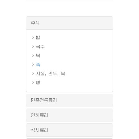
주식
밥
국수
떡
죽
지짐, 만두, 묵
빵
민족전통료리
연회료리
식사료리