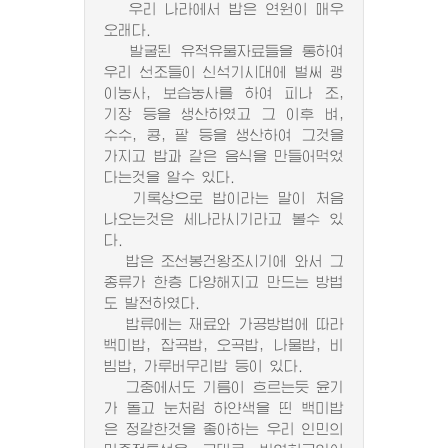
우리 나라에서 밥은 연원이 매우
오래다.
발굴된 유적유물자료들을 통하여
우리 선조들이 신석기시대에 벌써 괭
이농사, 보습농사를 하여 피나 조,
기장 등을 생산하였고 그 이후 벼,
수수, 콩, 팥 등을 생산하여 그것을
가지고 밥과 같은 음식을 만들어먹었
다는것을 알수 있다.
기록상으로 밥이라는 말이 처음
나오는것은 세나라시기라고 볼수 있
다.
밥은 조선봉건왕조시기에 와서 그
종류가 한층 다양해지고 만드는 방법
도 발전하였다.
밥류에는 재료와 가공방법에 따라
백미밥, 잡곡밥, 오곡밥, 나물밥, 비
빔밥, 가루버무리밥 등이 있다.
그중에서도 기름이 흐르는듯 윤기
가 돌고 눈처럼 하얀색을 띤 백미밥
은 정갈한것을 좋아하는 우리 인민의