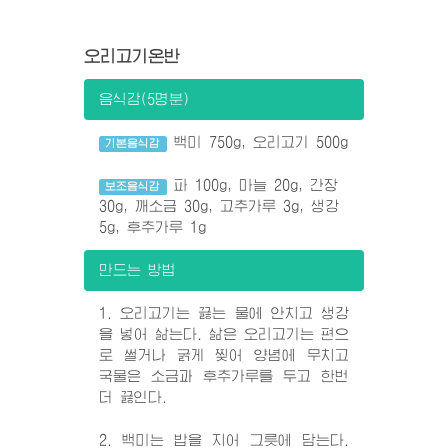
오리고기온반
음식감(5명분)
백미 750g, 오리고기 500g
기본음식감
파 100g, 마늘 20g, 간장
보조음식감
30g, 깨소금 30g, 고추가루 3g, 생강
5g, 후추가루 1g
만드는 방법
1. 오리고기는 끓는 물에 안치고 생강
을 넣어 삶는다. 삶은 오리고기는 편으
로 썰거나 굵게 찢어 양념에 무치고
국물은 소금과 후추가루를 두고 한번
더 끓인다.
2. 백미는 밥을 지어 그릇에 담는다.