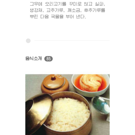
그우에 오리고기를 꾸미로 얹고 실파,
생강채, 고추가루, 깨소금, 후추가루를
뿌린 다음 국물을 부어 낸다.
음식소개
85