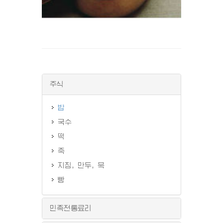
주식
밥
국수
떡
죽
지짐, 만두, 묵
빵
민족전통료리