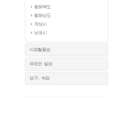
황해북도
황해남도
개성시
남포시
식생활풍습
유래와 일화
성구, 속담