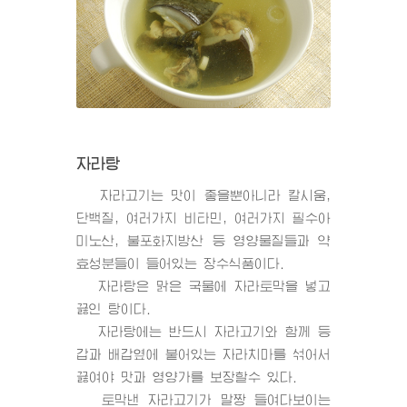
자라탕
자라고기는 맛이 좋을뿐아니라 칼시움,
단백질, 여러가지 비타민, 여러가지 필수아
미노산, 불포화지방산 등 영양물질들과 약
효성분들이 들어있는 장수식품이다.
자라탕은 맑은 국물에 자라토막을 넣고
끓인 탕이다.
자라탕에는 반드시 자라고기와 함께 등
갑과 배갑옆에 붙어있는 자라치마를 섞어서
끓여야 맛과 영양가를 보장할수 있다.
토막낸 자라고기가 말짱 들여다보이는