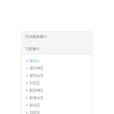
민속명절음식
지방음식
평양시
평안북도
평안남도
자강도
함경북도
함경남도
량강도
강원도