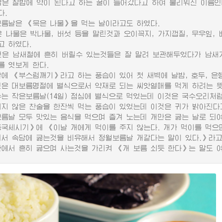
 찰밥에 약이 된다고 하는 꿀이 들어갔다고 하여 불리워진 이름인데 대추
다.
날은 《묵은 나물》을 먹는 날이라고도 하였다.
나물은 박나물, 버섯 등을 말린것과 오이꼭지, 가지껍질, 무우잎, 
고 하였다.
 남새철에 흔히 버릴수 있는것들은 잘 말려 보관해두었다가 남새가
를 엿보게 한다.
 《부스럼깨기》라고 하는 풍습이 있어 첫 새벽에 날밤, 호두, 은행
 대보름명절에 별식으로서 약재로 되는 씨앗열매를 먹게 하려는 뜻
 작은보름날(14일) 점심에 별식으로 먹었는데 이것은 국수오리처럼
 않은 찬술을 한잔씩 먹는 풍습이 있었는데 이것은 귀가 밝아진다
날 모두 맛있는 음식을 먹으며 즐겨 노는데 개만은 굶는 날로 되여
세시기》에 《이날 개에게 먹이를 주지 않는다. 개가 먹이를 먹으면
 속담에 굶는것을 비유해서 정월보름날 개같다는 말이 있다.》라고
서 흔히 굶으며 사는것을 가리켜 《개 보름 쇠듯 한다》는 말도 