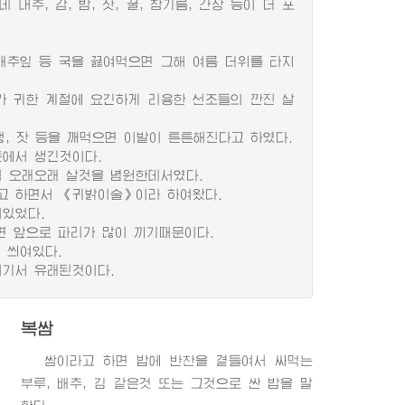
, 감, 밤, 잣, 꿀, 참기름, 간장 등이 더 포
배추잎 등 국을 끓여먹으면 그해 여름 더위를 타지
 귀한 계절에 요긴하게 리용한 선조들의 깐진 살
, 잣 등을 깨먹으면 이발이 튼튼해진다고 하였다.
에서 생긴것이다.
 오래오래 살것을 념원한데서였다.
고 하면서 《귀밝이술》이라 하여왔다.
있었다.
 앞으로 파리가 많이 끼기때문이다.
 씌여있다.
여기서 유래된것이다.
복쌈
쌈이라고 하면 밥에 반찬을 곁들여서 싸먹는
부루, 배추, 김 같은것 또는 그것으로 싼 밥을 말