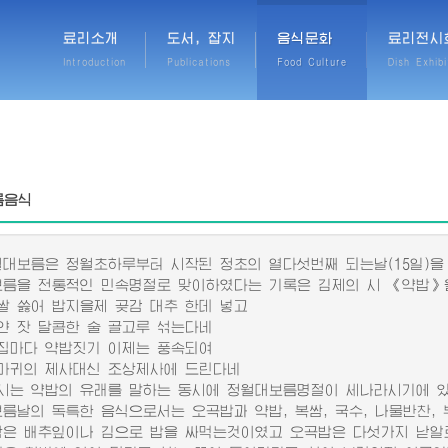
료리소개
도서, 잡지
음식문화
료리전시
Introduction
Publications
Food Culture
Dish Exhibi
름음식
보름은 정월초하루부터 시작된 정초의 열다섯번째 되는날(15일)을 
을 전통적인 민속명절로 맞이하였다는 기록은 김제의 시 《약밥》을
쓿어 밥지을제 곶감 대추 한데 넣고
잣 달콤한 술 골고루 섞는다네
다 약밥짓기 이제는 풍속되여
의 제사대신 조상제사에 드린다네
는 약밥의 유래를 말하는 동시에 정월대보름명절이 세나라시기에 있
날의 독특한 음식으로서는 오곡밥과 약밥, 복쌈, 국수, 나물반찬, 
 배추잎이나 김으로 밥을 싸먹는것이였고 오곡밥은 다섯가지 낟알로