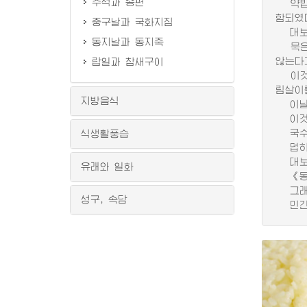
추석과 송편
약밥은
함되였
중구날과 국화지짐
대보름
동지날과 동지죽
묵은 
않는다
랍일과 참새구이
이것은
림살이
지방음식
이날에
이것은
국수는
식생활풍습
덥히지
대보름
유래와 일화
《동국
그래서
성구, 속담
민간에