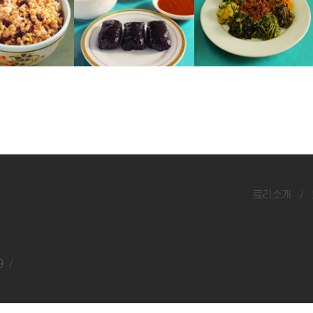
복쌈
묵은 나물찬
료리소개
/
9 /