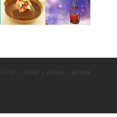
국수
귀밝이술
도서, 잡지
/
음식문화
/
료리전시회
/
봉사단위들