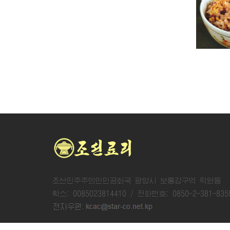
약밥
오곡밥
조선민주주의인민공화국 평양시 보통강구역 락원동
확스: 0085023814410 / 전화번호: 0850-2-381-835