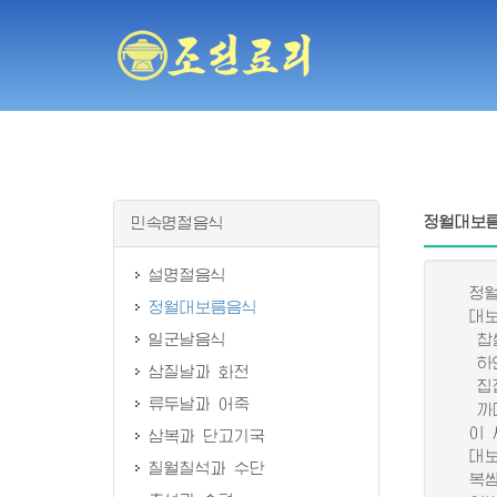
정월대보
민속명절음식
설명절음식
정월대
정월대보름음식
대보름
일군날음식
찹쌀 
하얀 
삼질날과 화전
집집마
류두날과 어죽
까마귀
이 시
삼복과 단고기국
대보름
칠월칠석과 수단
복쌈은