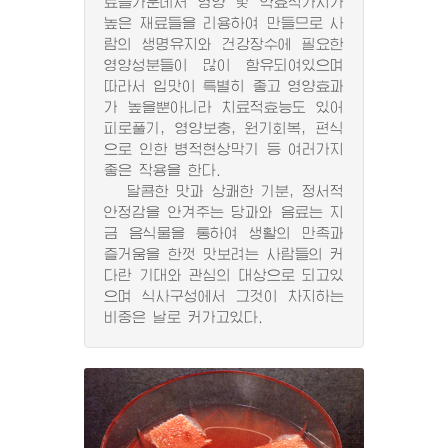
료들가운데서 영양 및 약효적가치가
높은 재료들을 리용하여 만들므로 사
람의 생명유지와 건강장수에 필요한
영양성분들이 많이 함유되여있으며
따라서 입맛이 특별히 좋고 영양효과
가 높을뿐아니라 치료적효능도 있어
피로풀기, 영양보충, 원기회복, 편식
으로 인한 병적현상막기 등 여러가지
좋은 작용을 한다.
달콤한 맛과 상쾌한 기분, 정서적
안정감을 안겨주는 당과와 음료는 지
금 음식물을 통하여 생활의 만족과
즐거움을 한껏 맛보려는 사람들의 커
다란 기대와 관심의 대상으로 되고있
으며 식사구성에서 그것이 차지하는
비중은 날로 커가고있다.