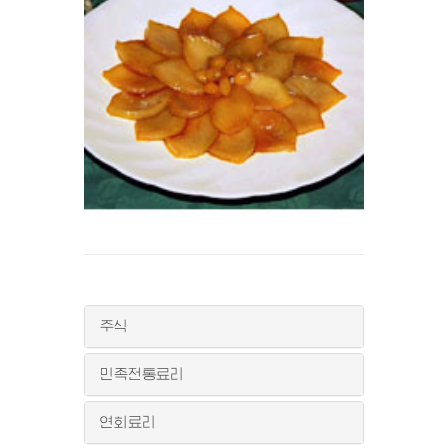
주식
민족전통료리
연회료리