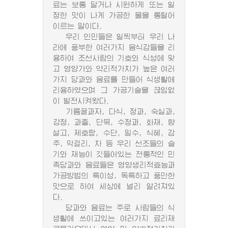
료는 보통 달거나 시원하게 또는 일
정한 맛이 나게 가공한 물을 통털어
이르는 말이다.
우리 인민들은 일찍부터 우리 나
라에 풍부한 여러가지 음식감들을 리
용하여 조선사람의 기호와 식성에 맞
고 영양가와 약리적가치가 높은 여러
가지 당과와 음료를 만들어 식생활에
리용하였으며 그 가공기술을 끊임없
이 발전시켜왔다.
기름꿀과자, 다식, 정과, 숙실과,
강정, 과줄, 단묵, 수정과, 화채, 향
설고, 제호탕, 수단, 밀수, 식혜, 감
주, 막걸리, 차 등 우리 선조들의 슬
기와 재능이 깃들어있는 전통적인 민
족당과와 음료들은 영양생리적효능과
가공방법의 특이성, 독특하고 풍만한
맛으로 하여 세상에 널리 알려져있
다.
당과와 음료는 주로 사람들의 식
생활에 쓰이고있는 여러가지 료리재