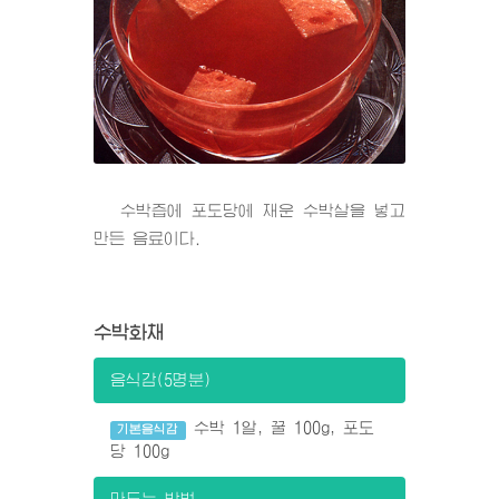
수박즙에 포도당에 재운 수박살을 넣고
만든 음료이다.
수박화채
음식감(5명분)
수박 1알, 꿀 100g, 포도
기본음식감
당 100g