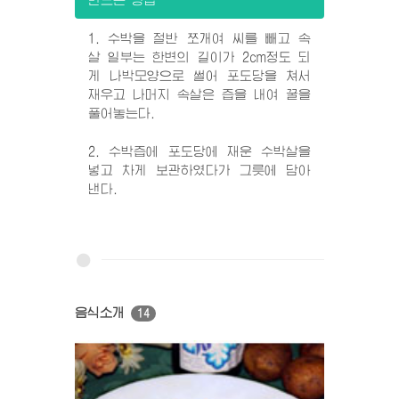
만드는 방법
1. 수박을 절반 쪼개여 씨를 빼고 속
살 일부는 한변의 길이가 2cm정도 되
게 나박모양으로 썰어 포도당을 쳐서
재우고 나머지 속살은 즙을 내여 꿀을
풀어놓는다.
2. 수박즙에 포도당에 재운 수박살을
넣고 차게 보관하였다가 그릇에 담아
낸다.
음식소개
14